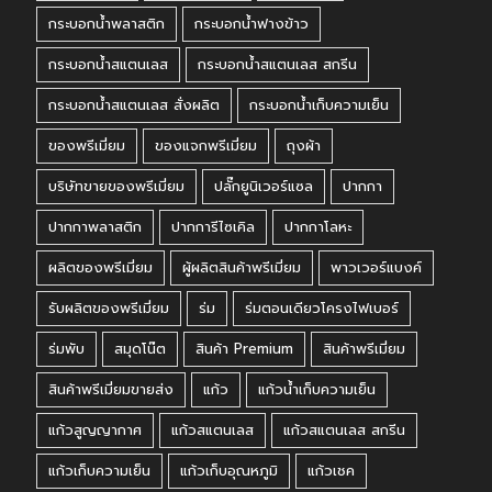
กระบอกน้ำพลาสติก
กระบอกน้ำฟางข้าว
กระบอกน้ำสแตนเลส
กระบอกน้ำสแตนเลส สกรีน
กระบอกน้ำสแตนเลส สั่งผลิต
กระบอกน้ำเก็บความเย็น
ของพรีเมี่ยม
ของแจกพรีเมี่ยม
ถุงผ้า
บริษัทขายของพรีเมี่ยม
ปลั๊กยูนิเวอร์แซล
ปากกา
ปากกาพลาสติก
ปากการีไซเคิล
ปากกาโลหะ
ผลิตของพรีเมี่ยม
ผู้ผลิตสินค้าพรีเมี่ยม
พาวเวอร์แบงค์
รับผลิตของพรีเมี่ยม
ร่ม
ร่มตอนเดียวโครงไฟเบอร์
ร่มพับ
สมุดโน๊ต
สินค้า Premium
สินค้าพรีเมี่ยม
สินค้าพรีเมี่ยมขายส่ง
แก้ว
แก้วน้ำเก็บความเย็น
แก้วสูญญากาศ
แก้วสแตนเลส
แก้วสแตนเลส สกรีน
แก้วเก็บความเย็น
แก้วเก็บอุณหภูมิ
แก้วเชค