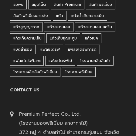
ร่มพับ
สมุดโน๊ต
สินค้า Premium
สินค้าพรีเมี่ยม
สินค้าพรีเมี่ยมขายส่ง
แก้ว
แก้วน้ำเก็บความเย็น
แก้วสูญญากาศ
แก้วสแตนเลส
แก้วสแตนเลส สกรีน
แก้วเก็บความเย็น
แก้วเก็บอุณหภูมิ
แก้วเชค
แบตสำรอง
แฟลชไดร์ฟ
แฟลชไดร์ฟการ์ด
แฟลชไดร์ฟโลหะ
แฟลชไดร์ฟไม้
โรงงานผลิตสินค้า
โรงงานผลิตสินค้าพรีเมี่ยม
โรงงานพรีเมี่ยม
CONTACT US
Premium Perfect Co., Ltd.
(โรงงานของพรีเมี่ยม สาขาท่าไม้)
372 หมู่ 4 ตำบลท่าไม้ อำเภอกระทุ่มแบน จังหวัด