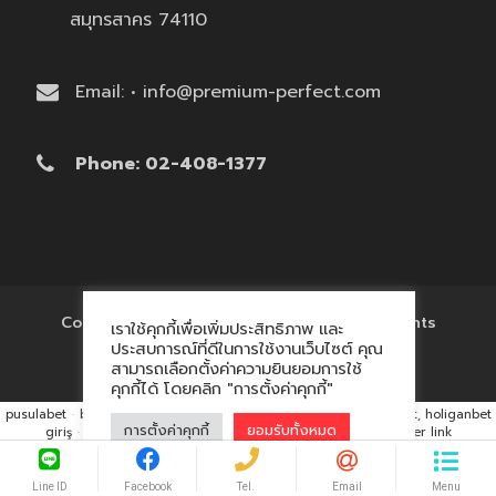
สมุทรสาคร 74110
Email: • info@premium-perfect.com
Phone: 02-408-1377
Copyright © 2017 'โรงงานของพรีเมี่ยม' All Rights
เราใช้คุกกี้เพื่อเพิ่มประสิทธิภาพ และ
Reserved.
ประสบการณ์ที่ดีในการใช้งานเว็บไซต์ คุณ
สามารถเลือกตั้งค่าความยินยอมการใช้
คุกกี้ได้ โดยคลิก "การตั้งค่าคุกกี้"
pusulabet
·
betyap
·
avrupabet
·
matbet, matbet giriş
·
holiganbet, holiganbet
การตั้งค่าคุกกี้
ยอมรับทั้งหมด
giriş
·
cratosroyalbet
·
maxwin
·
hacklink market, kalıcı footer link