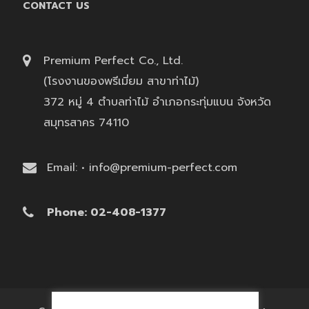
CONTACT US
Premium Perfect Co., Ltd.
(โรงงานของพรีเมี่ยม สาขาท่าไม้)
372 หมู่ 4 ตำบลท่าไม้ อำเภอกระทุ่มแบน จังหวัด
สมุทรสาคร 74110
Email: • info@premium-perfect.com
Phone: 02-408-1377