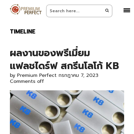
TIMELINE
ผลงานของพรีเมี่ยม
แฟลชไดร์ฟ สกรีนโลโก้ KB
by
Premium Perfect
กรกฎาคม 7, 2023
Comments off