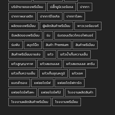
บริษัทขายของพรีเมี่ยม
ปลั๊กยูนิเวอร์แซล
ปากกา
ปากกาพลาสติก
ปากการีไซเคิล
ปากกาโลหะ
ผลิตของพรีเมี่ยม
ผู้ผลิตสินค้าพรีเมี่ยม
พาวเวอร์แบงค์
รับผลิตของพรีเมี่ยม
ร่ม
ร่มตอนเดียวโครงไฟเบอร์
ร่มพับ
สมุดโน๊ต
สินค้า Premium
สินค้าพรีเมี่ยม
สินค้าพรีเมี่ยมขายส่ง
แก้ว
แก้วน้ำเก็บความเย็น
แก้วสูญญากาศ
แก้วสแตนเลส
แก้วสแตนเลส สกรีน
แก้วเก็บความเย็น
แก้วเก็บอุณหภูมิ
แก้วเชค
แบตสำรอง
แฟลชไดร์ฟ
แฟลชไดร์ฟการ์ด
แฟลชไดร์ฟโลหะ
แฟลชไดร์ฟไม้
โรงงานผลิตสินค้า
โรงงานผลิตสินค้าพรีเมี่ยม
โรงงานพรีเมี่ยม