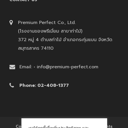
Premium Perfect Co., Ltd.
(โรงงานของพรีเมี่ยม สาขาท่าไม้)
372 หมู่ 4 ตำบลท่าไม้ อำเภอกระทุ่มแบน จังหวัด
สมุทรสาคร 74110
Email: • info@premium-perfect.com
Phone: 02-408-1377
Copyright © 2017 'โรงงานของพรีเมี่ยม' All Rights