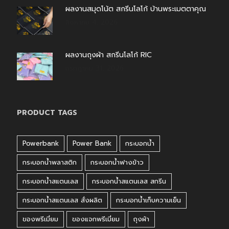
ผลงานสมุดโน้ต สกรีนโลโก้ บ้านพระเมตตาคุณ
สิงหาคม 4, 2026
ผลงานถุงผ้า สกรีนโลโก้ RIC
กรกฎาคม 31, 2026
PRODUCT TAGS
Powerbank
Power Bank
กระบอกน้ำ
กระบอกน้ำพลาสติก
กระบอกน้ำฟางข้าว
กระบอกน้ำสแตนเลส
กระบอกน้ำสแตนเลส สกรีน
กระบอกน้ำสแตนเลส สั่งผลิต
กระบอกน้ำเก็บความเย็น
ของพรีเมี่ยม
ของแจกพรีเมี่ยม
ถุงผ้า