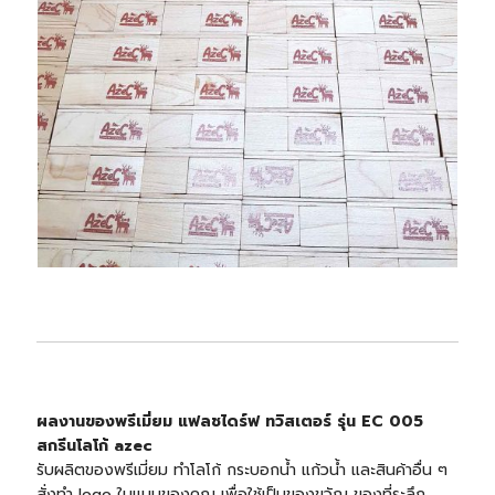
ผลงานของพรีเมี่ยม แฟลชไดร์ฟ ทวิสเตอร์ รุ่น EC 005
สกรีนโลโก้ azec
รับผลิตของพรีเมี่ยม ทำโลโก้ กระบอกน้ำ แก้วน้ำ และสินค้าอื่น ๆ
สั่งทำ logo ในแบบของคุณ เพื่อใช้เป็นของขวัญ ของที่ระลึก