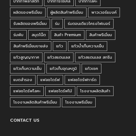
ปากกาพลาสติก
ปากการีไซเคิล
ปากกาโลหะ
ผลิตของพรีเมี่ยม
ผู้ผลิตสินค้าพรีเมี่ยม
พาวเวอร์แบงค์
รับผลิตของพรีเมี่ยม
ร่ม
ร่มตอนเดียวโครงไฟเบอร์
ร่มพับ
สมุดโน๊ต
สินค้า Premium
สินค้าพรีเมี่ยม
สินค้าพรีเมี่ยมขายส่ง
แก้ว
แก้วน้ำเก็บความเย็น
แก้วสูญญากาศ
แก้วสแตนเลส
แก้วสแตนเลส สกรีน
แก้วเก็บความเย็น
แก้วเก็บอุณหภูมิ
แก้วเชค
แบตสำรอง
แฟลชไดร์ฟ
แฟลชไดร์ฟการ์ด
แฟลชไดร์ฟโลหะ
แฟลชไดร์ฟไม้
โรงงานผลิตสินค้า
โรงงานผลิตสินค้าพรีเมี่ยม
โรงงานพรีเมี่ยม
CONTACT US