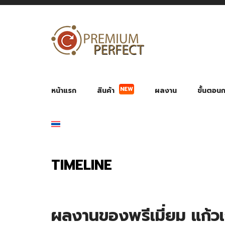
NEW
หน้าแรก
สินค้า
ผลงาน
ขั้นตอนกา
ผลงาน POWER BANK แบตสำรอง
ของพรีเ
สินค้าป้องกัน COVID-19
สายค
อุปกรณ์เสริมกระบอกน้ำ
พัดลมมือถือ พัดลมพก
ของช
ของชำร่วยงานบ
TIMELINE
ผลงานของพรีเมี่ยม แก้วเ