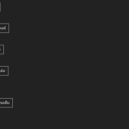
บงค์
บ
ยส่ง
ามเย็น