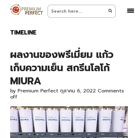
TIMELINE
ผลงานของพรีเมี่ยม แก้ว
เก็บความเย็น สกรีนโลโก้
MIURA
by
Premium Perfect
ตุลาคม 6, 2022
Comments
off