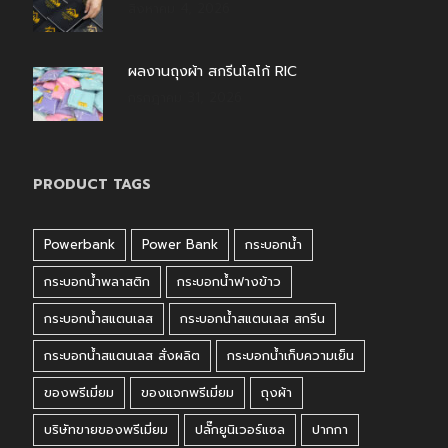
สิงหาคม 4, 2026
ผลงานถุงผ้า สกรีนโลโก้ RIC
กรกฎาคม 31, 2026
PRODUCT TAGS
Powerbank
Power Bank
กระบอกน้ำ
กระบอกน้ำพลาสติก
กระบอกน้ำฟางข้าว
กระบอกน้ำสแตนเลส
กระบอกน้ำสแตนเลส สกรีน
กระบอกน้ำสแตนเลส สั่งผลิต
กระบอกน้ำเก็บความเย็น
ของพรีเมี่ยม
ของแจกพรีเมี่ยม
ถุงผ้า
บริษัทขายของพรีเมี่ยม
ปลั๊กยูนิเวอร์แซล
ปากกา