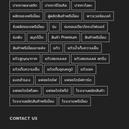
ปากกาพลาสติก
ปากการีไซเคิล
ปากกาโลหะ
ผลิตของพรีเมี่ยม
ผู้ผลิตสินค้าพรีเมี่ยม
พาวเวอร์แบงค์
รับผลิตของพรีเมี่ยม
ร่ม
ร่มตอนเดียวโครงไฟเบอร์
ร่มพับ
สมุดโน๊ต
สินค้า Premium
สินค้าพรีเมี่ยม
สินค้าพรีเมี่ยมขายส่ง
แก้ว
แก้วน้ำเก็บความเย็น
แก้วสูญญากาศ
แก้วสแตนเลส
แก้วสแตนเลส สกรีน
แก้วเก็บความเย็น
แก้วเก็บอุณหภูมิ
แก้วเชค
แบตสำรอง
แฟลชไดร์ฟ
แฟลชไดร์ฟการ์ด
แฟลชไดร์ฟโลหะ
แฟลชไดร์ฟไม้
โรงงานผลิตสินค้า
โรงงานผลิตสินค้าพรีเมี่ยม
โรงงานพรีเมี่ยม
CONTACT US