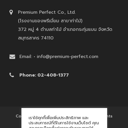
Premium Perfect Co., Ltd.
(โรงงานของพรีเมี่ยม สาขาท่าไม้)
372 หมู่ 4 ตำบลท่าไม้ อำเภอกระทุ่มแบน จังหวัด
สมุทรสาคร 74110
Email: • info@premium-perfect.com
Phone: 02-408-1377
Copyright © 2017 'โรงงานของพรีเมี่ยม' All Rights
เราใช้คุกกี้เพื่อเพิ่มประสิทธิภาพ และ
Reserved.
ประสบการณ์ที่ดีในการใช้งานเว็บไซต์ คุณ