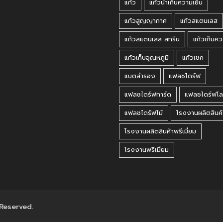
แก้ว
แก้วน้ำเก็บความเย็น
แก้วสูญญากาศ
แก้วสแตนเลส
แก้วสแตนเลส สกรีน
แก้วเก็บคว
แก้วเก็บอุณหภูมิ
แก้วเชค
แบตสำรอง
แฟลชไดร์ฟ
แฟลชไดร์ฟการ์ด
แฟลชไดร์ฟโล
แฟลชไดร์ฟไม้
โรงงานผลิตสินค้
โรงงานผลิตสินค้าพรีเมี่ยม
โรงงานพรีเมี่ยม
 Reserved.