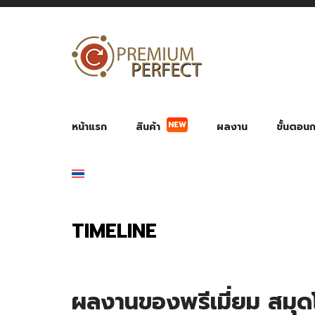
NEW
หน้าแรก
สินค้า
ผลงาน
ขั้นตอนกา
ผลงาน POWER BANK แบตสำรอง
ของพรีเ
สินค้าป้องกัน COVID-19
สายค
อุปกรณ์เสริมกระบอกน้ำ
พัดลมมือถือ พัดลมพก
ของช
ของชำร่วยงานบ
TIMELINE
ผลงานของพรีเมี่ยม สมุดโ