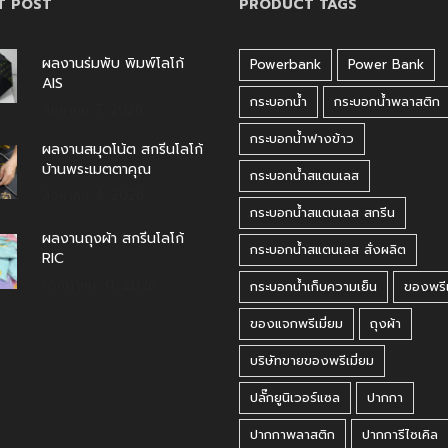
T POST
PRODUCT TAGS
ผลงานร่มพับ พิมพ์โลโก้
Powerbank
Power Bank
AIS
กระบอกน้ำ
กระบอกน้ำพลาสติก
สิงหาคม 7, 2026
กระบอกน้ำฟางข้าว
ผลงานสมุดโน้ต สกรีนโลโก้
บ้านพระเมตตาคุณ
กระบอกน้ำสแตนเลส
สิงหาคม 4, 2026
กระบอกน้ำสแตนเลส สกรีน
ผลงานถุงผ้า สกรีนโลโก้
กระบอกน้ำสแตนเลส สั่งผลิต
RIC
กรกฎาคม 31, 2026
กระบอกน้ำเก็บความเย็น
ของพรีเ
ของแจกพรีเมี่ยม
ถุงผ้า
บริษัทขายของพรีเมี่ยม
ปลั๊กยูนิเวอร์แซล
ปากกา
ปากกาพลาสติก
ปากการีไซเคิล