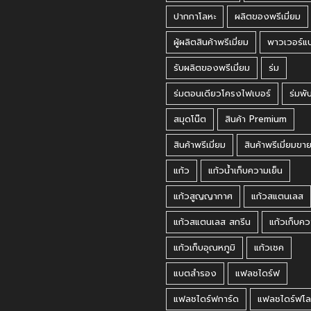
ปากกาโลหะ
ผลิตของพรีเมี่ยม
ผู้ผลิตสินค้าพรีเมี่ยม
พาวเวอร์แ
รับผลิตของพรีเมี่ยม
ร่ม
ร่มตอนเดียวโครงไฟเบอร์
ร่มพั
สมุดโน๊ต
สินค้า Premium
สินค้าพรีเมี่ยม
สินค้าพรีเมี่ยมขา
แก้ว
แก้วน้ำเก็บความเย็น
แก้วสูญญากาศ
แก้วสแตนเลส
แก้วสแตนเลส สกรีน
แก้วเก็บคว
แก้วเก็บอุณหภูมิ
แก้วเชค
แบตสำรอง
แฟลชไดร์ฟ
แฟลชไดร์ฟการ์ด
แฟลชไดร์ฟโล