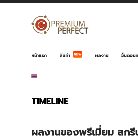
หน้าแรก
สินค้า
ผลงาน
ขั้นตอนกา
NEW
ผลงาน POWER BANK แบตสำรอง
ของพรีเ
สินค้าป้องกัน COVID-19
สายค
อุปกรณ์เสริมกระบอกน้ำ
พัดลมมือถือ พัดลมพก
ของช
ของชำร่วยงานบ
TIMELINE
ผลงานของพรีเมี่ยม สกรี