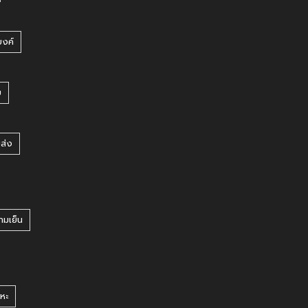
บงค์
บ
ยส่ง
ามเย็น
หะ