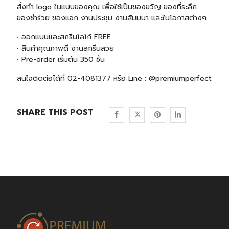
สั่งทำ logo ในแบบของคุณ เพื่อใช้เป็นของขวัญ ของที่ระลึก
ของชำร่วย ของแจก งานประชุม งานสัมมนา และในโอกาสต่างๆ
• ออกแบบและสกรีนโลโก้ FREE
• สินค้าคุณภาพดี งานสกรีนสวย
• Pre-order เริ่มต้น 350 ชิ้น
สนใจติดต่อได้ที่ 02-4081377 หรือ Line : @premiumperfect
SHARE THIS POST