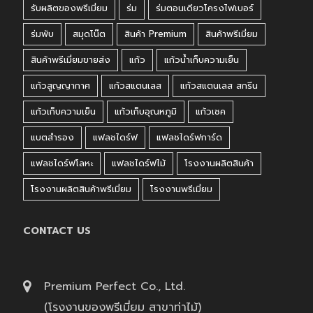
รับผลิตของพรีเมี่ยม
ร่ม
ร่มตอนเดียวโครงไฟเบอร์
ร่มพับ
สมุดโน๊ต
สินค้า Premium
สินค้าพรีเมี่ยม
สินค้าพรีเมี่ยมขายส่ง
แก้ว
แก้วน้ำเก็บความเย็น
แก้วสูญญากาศ
แก้วสแตนเลส
แก้วสแตนเลส สกรีน
แก้วเก็บความเย็น
แก้วเก็บอุณหภูมิ
แก้วเชค
แบตสำรอง
แฟลชไดร์ฟ
แฟลชไดร์ฟการ์ด
แฟลชไดร์ฟโลหะ
แฟลชไดร์ฟไม้
โรงงานผลิตสินค้า
โรงงานผลิตสินค้าพรีเมี่ยม
โรงงานพรีเมี่ยม
CONTACT US
Premium Perfect Co., Ltd.
(โรงงานของพรีเมี่ยม สาขาท่าไม้)