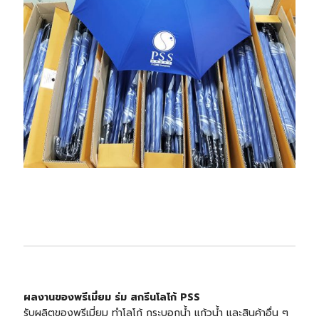
ผลงานของพรีเมี่ยม ร่ม สกรีนโลโก้ PSS
รับผลิตของพรีเมี่ยม ทำโลโก้ กระบอกน้ำ แก้วน้ำ และสินค้าอื่น ๆ