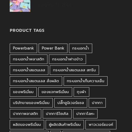
กรกฎาคม 31, 2026
PRODUCT TAGS
Powerbank
Power Bank
กระบอกน้ำ
กระบอกน้ำพลาสติก
กระบอกน้ำฟางข้าว
กระบอกน้ำสแตนเลส
กระบอกน้ำสแตนเลส สกรีน
กระบอกน้ำสแตนเลส สั่งผลิต
กระบอกน้ำเก็บความเย็น
ของพรีเมี่ยม
ของแจกพรีเมี่ยม
ถุงผ้า
บริษัทขายของพรีเมี่ยม
ปลั๊กยูนิเวอร์แซล
ปากกา
ปากกาพลาสติก
ปากการีไซเคิล
ปากกาโลหะ
ผลิตของพรีเมี่ยม
ผู้ผลิตสินค้าพรีเมี่ยม
พาวเวอร์แบงค์