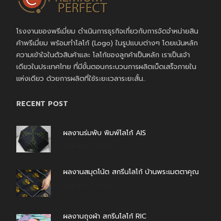
โรงงานของพรีเมี่ยม ดำเนินการธุรกิจเกี่ยวกับการจัดจำหน่ายสิน
ค้าพรีเมี่ยม พร้อมทำโลโก้ (Logo) ในรูปแบบต่างๆ โดยเน้นหลัก
ความเข้าใจในตัวสินค้าและ โลโก้ของลูกค้าเป็นหลัก เราเป็นเจ้า
เดียวในประเทศไทย ที่มีขั้นตอนกระบวนการผลิตเบ็ดเสร็จภายใน
แห่งเดียว ด้วยการผลิตที่ใช้ระยะเวลาระยะสั้น..
RECENT POST
ผลงานร่มพับ พิมพ์โลโก้ AIS
สิงหาคม 7, 2026
ผลงานสมุดโน้ต สกรีนโลโก้ บ้านพระเมตตาคุณ
สิงหาคม 4, 2026
ผลงานถุงผ้า สกรีนโลโก้ RIC