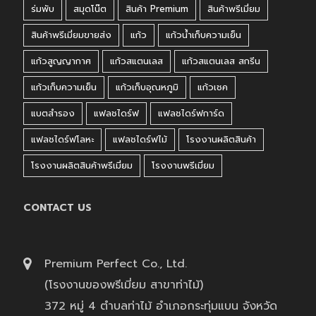
ร่มพับ
สมุดโน๊ต
สินค้า Premium
สินค้าพรีเมี่ยม
สินค้าพรีเมี่ยมขายส่ง
แก้ว
แก้วน้ำเก็บความเย็น
แก้วสูญญากาศ
แก้วสแตนเลส
แก้วสแตนเลส สกรีน
แก้วเก็บความเย็น
แก้วเก็บอุณหภูมิ
แก้วเชค
แบตสำรอง
แฟลชไดร์ฟ
แฟลชไดร์ฟการ์ด
แฟลชไดร์ฟโลหะ
แฟลชไดร์ฟไม้
โรงงานผลิตสินค้า
โรงงานผลิตสินค้าพรีเมี่ยม
โรงงานพรีเมี่ยม
CONTACT US
Premium Perfect Co., Ltd.
(โรงงานของพรีเมี่ยม สาขาท่าไม้)
372 หมู่ 4 ตำบลท่าไม้ อำเภอกระทุ่มแบน จังหวัด