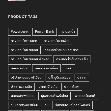
PRODUCT TAGS
Powerbank
Power Bank
กระบอกน้ำ
กระบอกน้ำพลาสติก
กระบอกน้ำฟางข้าว
กระบอกน้ำสแตนเลส
กระบอกน้ำสแตนเลส สกรีน
กระบอกน้ำสแตนเลส สั่งผลิต
กระบอกน้ำเก็บความเย็น
ของพรีเมี่ยม
ของแจกพรีเมี่ยม
ถุงผ้า
บริษัทขายของพรีเมี่ยม
ปลั๊กยูนิเวอร์แซล
ปากกา
ปากกาพลาสติก
ปากการีไซเคิล
ปากกาโลหะ
ผลิตของพรีเมี่ยม
ผู้ผลิตสินค้าพรีเมี่ยม
พาวเวอร์แบงค์
รับผลิตของพรีเมี่ยม
ร่ม
ร่มตอนเดียวโครงไฟเบอร์