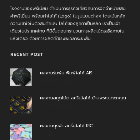
โรงงานของพรีเมี่ยม ดำเนินการธุรกิจเกี่ยวกับการจัดจำหน่ายสิน
ค้าพรีเมี่ยม พร้อมทำโลโก้ (Logo) ในรูปแบบต่างๆ โดยเน้นหลัก
ความเข้าใจในตัวสินค้าและ โลโก้ของลูกค้าเป็นหลัก เราเป็นเจ้า
เดียวในประเทศไทย ที่มีขั้นตอนกระบวนการผลิตเบ็ดเสร็จภายใน
แห่งเดียว ด้วยการผลิตที่ใช้ระยะเวลาระยะสั้น..
RECENT POST
ผลงานร่มพับ พิมพ์โลโก้ AIS
สิงหาคม 7, 2026
ผลงานสมุดโน้ต สกรีนโลโก้ บ้านพระเมตตาคุณ
สิงหาคม 4, 2026
ผลงานถุงผ้า สกรีนโลโก้ RIC
กรกฎาคม 31, 2026