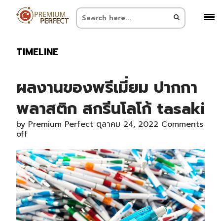
TIMELINE
ผลงานของพรีเมี่ยม ปากกา
พลาสติก สกรีนโลโก้ tasaki
by
Premium Perfect
ตุลาคม 24, 2022
Comments
off