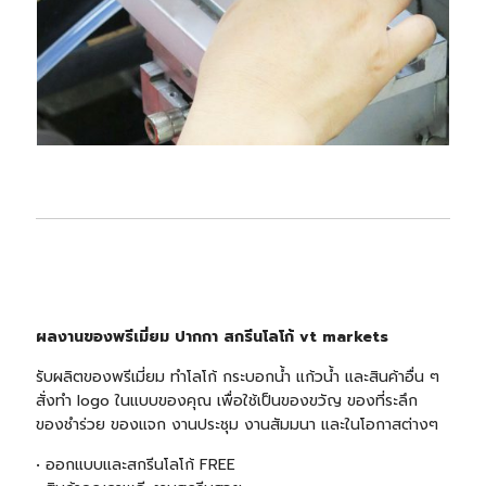
ผลงานของพรีเมี่ยม ปากกา สกรีนโลโก้ vt markets
รับผลิตของพรีเมี่ยม ทำโลโก้ กระบอกน้ำ แก้วน้ำ และสินค้าอื่น ๆ
สั่งทำ logo ในแบบของคุณ เพื่อใช้เป็นของขวัญ ของที่ระลึก
ของชำร่วย ของแจก งานประชุม งานสัมมนา และในโอกาสต่างๆ
• ออกแบบและสกรีนโลโก้ FREE