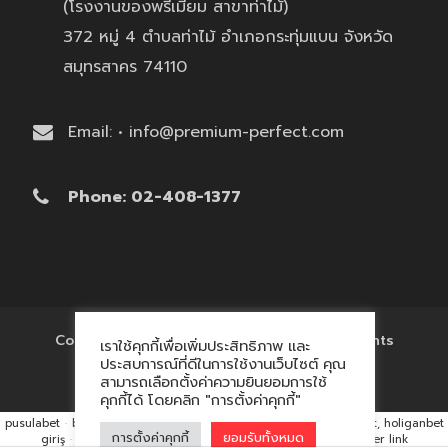
(โรงงานของพรีเมี่ยม สาขาท่าไม้)
372 หมู่ 4 ตำบลท่าไม้ อำเภอกระทุ่มแบน จังหวัด
สมุทรสาคร 74110
Email: • info@premium-perfect.com
Phone: 02-408-1377
Copyright © 2017 'โรงงานของพรีเมี่ยม' All Rights
เราใช้คุกกี้เพื่อเพิ่มประสิทธิภาพ และ
Reserved.
ประสบการณ์ที่ดีในการใช้งานเว็บไซต์ คุณ
สามารถเลือกตั้งค่าความยินยอมการใช้
คุกกี้ได้ โดยคลิก "การตั้งค่าคุกกี้"
pusulabet
·
betyap
·
avrupabet
·
matbet, matbet giriş
·
holiganbet, holiganbet
การตั้งค่าคุกกี้
ยอมรับทั้งหมด
giriş
·
cratosroyalbet
·
maxwin
·
hacklink market, kalıcı footer link