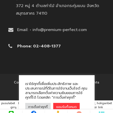
372 หมู่ 4 ตำบลท่าไม้ อำเภอกระทุ่มแบน จังหวัด
สมุทรสาคร 74110
Email: • info@premium-perfect.com
Phone: 02-408-1377
Copyright © 2017 'โรงงานของพรีเมี่ยม' All Rights
เราใช้คุกกี้เพื่อเพิ่มประสิทธิภาพ และ
Reserved.
ประสบการณ์ที่ดีในการใช้งานเว็บไซต์ คุณ
สามารถเลือกตั้งค่าความยินยอมการใช้
คุกกี้ได้ โดยคลิก "การตั้งค่าคุกกี้"
pusulabet
·
betyap
·
avrupabet
·
matbet, matbet giriş
·
holiganbet, holiganbet
การตั้งค่าคุกกี้
ยอมรับทั้งหมด
giriş
·
cratosroyalbet
·
maxwin
·
hacklink market, kalıcı footer link