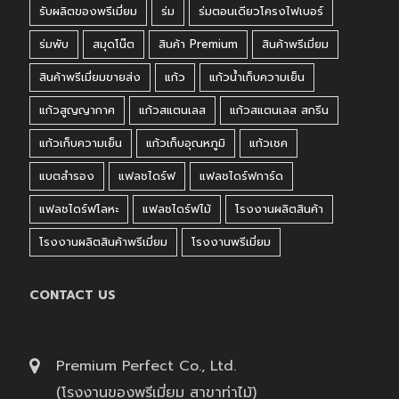
รับผลิตของพรีเมี่ยม
ร่ม
ร่มตอนเดียวโครงไฟเบอร์
ร่มพับ
สมุดโน๊ต
สินค้า Premium
สินค้าพรีเมี่ยม
สินค้าพรีเมี่ยมขายส่ง
แก้ว
แก้วน้ำเก็บความเย็น
แก้วสูญญากาศ
แก้วสแตนเลส
แก้วสแตนเลส สกรีน
แก้วเก็บความเย็น
แก้วเก็บอุณหภูมิ
แก้วเชค
แบตสำรอง
แฟลชไดร์ฟ
แฟลชไดร์ฟการ์ด
แฟลชไดร์ฟโลหะ
แฟลชไดร์ฟไม้
โรงงานผลิตสินค้า
โรงงานผลิตสินค้าพรีเมี่ยม
โรงงานพรีเมี่ยม
CONTACT US
Premium Perfect Co., Ltd.
(โรงงานของพรีเมี่ยม สาขาท่าไม้)