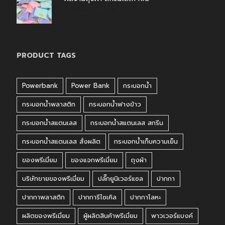
กรกฎาคม 31, 2026
PRODUCT TAGS
Powerbank
Power Bank
กระบอกน้ำ
กระบอกน้ำพลาสติก
กระบอกน้ำฟางข้าว
กระบอกน้ำสแตนเลส
กระบอกน้ำสแตนเลส สกรีน
กระบอกน้ำสแตนเลส สั่งผลิต
กระบอกน้ำเก็บความเย็น
ของพรีเมี่ยม
ของแจกพรีเมี่ยม
ถุงผ้า
บริษัทขายของพรีเมี่ยม
ปลั๊กยูนิเวอร์แซล
ปากกา
ปากกาพลาสติก
ปากการีไซเคิล
ปากกาโลหะ
ผลิตของพรีเมี่ยม
ผู้ผลิตสินค้าพรีเมี่ยม
พาวเวอร์แบงค์