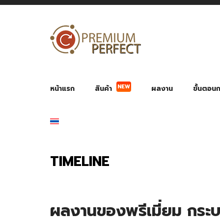
NEW
หน้าแรก
สินค้า
ผลงาน
ขั้นตอนกา
ผลงาน POWER BANK แบตสำรอง
ของพรีเ
สินค้าป้องกัน COVID-19
สายค
อุปกรณ์เสริมกระบอกน้ำ
พัดลมมือถือ พัดลมพก
ของช
ของชำร่วยงานบ
TIMELINE
ผลงานของพรีเมี่ยม กระ