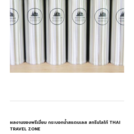
ผลงานของพรีเมี่ยม กระบอกน้ำสแตนเลส สกรีนโลโก้ THAI
TRAVEL ZONE