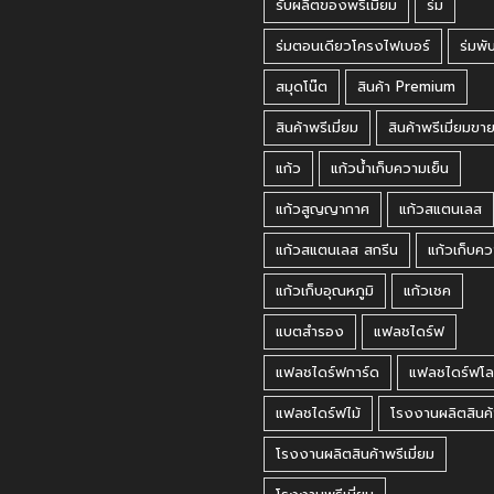
รับผลิตของพรีเมี่ยม
ร่ม
ร่มตอนเดียวโครงไฟเบอร์
ร่มพั
สมุดโน๊ต
สินค้า Premium
สินค้าพรีเมี่ยม
สินค้าพรีเมี่ยมขา
แก้ว
แก้วน้ำเก็บความเย็น
แก้วสูญญากาศ
แก้วสแตนเลส
แก้วสแตนเลส สกรีน
แก้วเก็บคว
แก้วเก็บอุณหภูมิ
แก้วเชค
แบตสำรอง
แฟลชไดร์ฟ
แฟลชไดร์ฟการ์ด
แฟลชไดร์ฟโล
แฟลชไดร์ฟไม้
โรงงานผลิตสินค้
โรงงานผลิตสินค้าพรีเมี่ยม