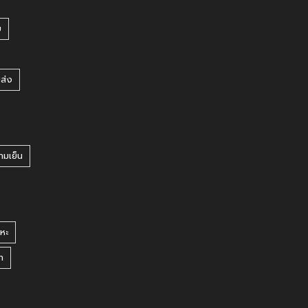
บ
ยส่ง
ามเย็น
หะ
า