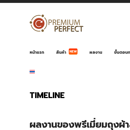
NEW
หน้าแรก
สินค้า
ผลงาน
ขั้นตอนกา
ผลงาน POWER BANK แบตสำรอง
ของพรีเ
สินค้าป้องกัน COVID-19
สายค
อุปกรณ์เสริมกระบอกน้ำ
พัดลมมือถือ พัดลมพก
ของช
ของชำร่วยงานบ
TIMELINE
ผลงานของพรีเมี่ยมถุงผ้