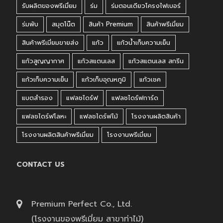
รับผลิตของพรีเมี่ยม
ร่ม
ร่มตอนเดียวโครงไฟเบอร์
ร่มพับ
สมุดโน๊ต
สินค้า Premium
สินค้าพรีเมี่ยม
สินค้าพรีเมี่ยมขายส่ง
แก้ว
แก้วน้ำเก็บความเย็น
แก้วสูญญากาศ
แก้วสแตนเลส
แก้วสแตนเลส สกรีน
แก้วเก็บความเย็น
แก้วเก็บอุณหภูมิ
แก้วเชค
แบตสำรอง
แฟลชไดร์ฟ
แฟลชไดร์ฟการ์ด
แฟลชไดร์ฟโลหะ
แฟลชไดร์ฟไม้
โรงงานผลิตสินค้า
โรงงานผลิตสินค้าพรีเมี่ยม
โรงงานพรีเมี่ยม
CONTACT US
Premium Perfect Co., Ltd.
(โรงงานของพรีเมี่ยม สาขาท่าไม้)