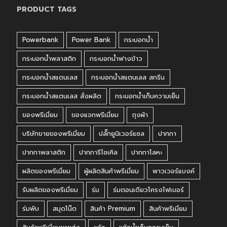
PRODUCT TAGS
Powerbank
Power Bank
กระบอกน้ำ
กระบอกน้ำพลาสติก
กระบอกน้ำฟางข้าว
กระบอกน้ำสแตนเลส
กระบอกน้ำสแตนเลส สกรีน
กระบอกน้ำสแตนเลส สั่งผลิต
กระบอกน้ำเก็บความเย็น
ของพรีเมี่ยม
ของแจกพรีเมี่ยม
ถุงผ้า
บริษัทขายของพรีเมี่ยม
ปลั๊กยูนิเวอร์แซล
ปากกา
ปากกาพลาสติก
ปากการีไซเคิล
ปากกาโลหะ
ผลิตของพรีเมี่ยม
ผู้ผลิตสินค้าพรีเมี่ยม
พาวเวอร์แบงค์
รับผลิตของพรีเมี่ยม
ร่ม
ร่มตอนเดียวโครงไฟเบอร์
ร่มพับ
สมุดโน๊ต
สินค้า Premium
สินค้าพรีเมี่ยม