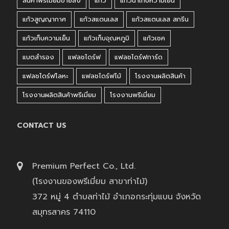
สินค้าพรีเมี่ยมขายส่ง
แก้ว
แก้วน้ำเก็บความเย็น
แก้วสูญญากาศ
แก้วสแตนเลส
แก้วสแตนเลส สกรีน
แก้วเก็บความเย็น
แก้วเก็บอุณหภูมิ
แก้วเชค
แบตสำรอง
แฟลชไดร์ฟ
แฟลชไดร์ฟการ์ด
แฟลชไดร์ฟโลหะ
แฟลชไดร์ฟไม้
โรงงานผลิตสินค้า
โรงงานผลิตสินค้าพรีเมี่ยม
โรงงานพรีเมี่ยม
CONTACT US
Premium Perfect Co., Ltd.
(โรงงานของพรีเมี่ยม สาขาท่าไม้)
372 หมู่ 4 ตำบลท่าไม้ อำเภอกระทุ่มแบน จังหวัด
สมุทรสาคร 74110