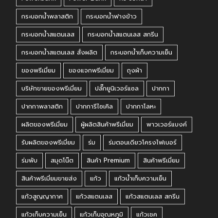
กระบอกน้ำพลาสติก
กระบอกน้ำฟางข้าว
กระบอกน้ำสแตนเลส
กระบอกน้ำสแตนเลส สกรีน
กระบอกน้ำสแตนเลส สั่งผลิต
กระบอกน้ำเก็บความเย็น
ของพรีเมี่ยม
ของแจกพรีเมี่ยม
ถุงผ้า
บริษัทขายของพรีเมี่ยม
ปลั๊กยูนิเวอร์แซล
ปากกา
ปากกาพลาสติก
ปากการีไซเคิล
ปากกาโลหะ
ผลิตของพรีเมี่ยม
ผู้ผลิตสินค้าพรีเมี่ยม
พาวเวอร์แบงค์
รับผลิตของพรีเมี่ยม
ร่ม
ร่มตอนเดียวโครงไฟเบอร์
ร่มพับ
สมุดโน๊ต
สินค้า Premium
สินค้าพรีเมี่ยม
สินค้าพรีเมี่ยมขายส่ง
แก้ว
แก้วน้ำเก็บความเย็น
แก้วสูญญากาศ
แก้วสแตนเลส
แก้วสแตนเลส สกรีน
แก้วเก็บความเย็น
แก้วเก็บอุณหภูมิ
แก้วเชค