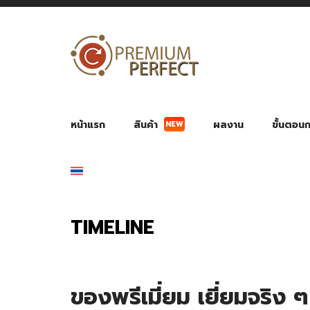
NEW
หน้าแรก
สินค้า
ผลงาน
ขั้นตอนกา
ผลงาน POWER BANK แบตสำรอง
ของพรีเ
สินค้าป้องกัน COVID-19
สายค
อุปกรณ์เสริมกระบอกน้ำ
พัดลมมือถือ พัดลมพก
ของช
ของชำร่วยงานบ
TIMELINE
ของพรีเมี่ยม เยี่ยมจริง ๆ