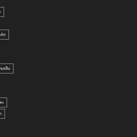
บ
ยส่ง
ามเย็น
หะ
า