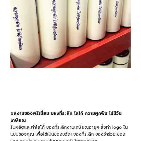
ผลงานของพรีเมี่ยม ของที่ระลึก โลโก้ ความผูกพัน ไม่มีวัน
เกษียณ
รับผลิตและทำโลโก้ ของที่ระลึกงานเกษียณอายุฯ สั่งทำ logo ใน
แบบของคุณ เพื่อใช้เป็นของขวัญ ของที่ระลึก ของชำร่วย ของ