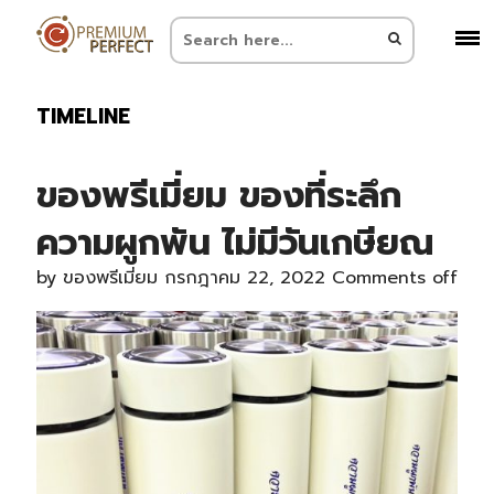
TIMELINE
ของพรีเมี่ยม ของที่ระลึก
ความผูกพัน ไม่มีวันเกษียณ
by
ของพรีเมี่ยม
กรกฎาคม 22, 2022
Comments off