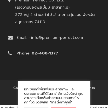
Premium Perfect Co., Ltd.
(โรงงานของพรีเมี่ยม สาขาท่าไม้)
372 หมู่ 4 ตำบลท่าไม้ อำเภอกระทุ่มแบน จังหวัด
สมุทรสาคร 74110
Email: • info@premium-perfect.com
Phone: 02-408-1377
Copyright © 2017 'โรงงานของพรีเมี่ยม' All Rights
เราใช้คุกกี้เพื่อเพิ่มประสิทธิภาพ และ
Reserved.
ประสบการณ์ที่ดีในการใช้งานเว็บไซต์ คุณ
สามารถเลือกตั้งค่าความยินยอมการใช้
คุกกี้ได้ โดยคลิก "การตั้งค่าคุกกี้"
pusulabet
·
betyap
·
avrupabet
·
matbet, matbet giriş
·
holiganbet, holiganbet