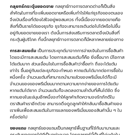
กลุยทธ์กระตุ้นยอดขาย
กลยุทธ์ทางการตลาดต่างก็เป็นสิ่ง
สำคัญในการที่จะเพิ่มยอดขายหรือเพิ่มกำไรให้แก่ธุรกิจของตนเอง
จึงเป้นเรื่องที่ต้องใส่ใจอยู่พอสมควร ทั้งนี้เนื่องจากยอดขายคือ
สิ่งที่เป็นรายได้ของธุรกิจ ธุรกิจจะสามารถเดินต่อไปได้หรือไม่ขึ้น
อยู่กับยอดขายของเรา ดังนั้นการส่งเสริมการตลาดจึงเป้นสิ่งที่
กระตุ้นผู้บริโภค ทั้งนี้กลยุทธ์ทางการตลาดก็มีหลากหลายช่องทาง
การสะสมแต้ม
เป็นการประยุกต์มาจากการจ่ายเงินในการซื้อสินค้า
โดยจะมีการสะสมแต้ม โดยการสะสมแต้มก็คือ ยิ่งซื้อมาก มีโอกาส
ได้แต้มมาก ส่วนเงื่อนไขในการซื้อสินค้าว่าซื้อเท่า ถึงจะได้แต้ม
เท่าไร ขึ้นอยู่กับแต่ละธุรกิจจะกำหนด หากแต้มได้มากต่อการซื้อใน
หนึ่งครั้ง จำนวนแต้มที่สามารถนำมาแล้วของพรีเมี่ยมได้ก็จะมี
จำนวนของของพรีเมี่ยมมากตามความยากง่ายของการได้แต้ม
หากแต้มได้ยาก จำนวนแต้มก็จะลดลงตามลำดับที่เห็นได้ชัด ซึ่ง
หากมองในแง่มุมอีกหนึ่งจะทำให้ลูกค้าเกิดความจงรักภักดีใน
ตราสินค้าเราอีกด้วย สามารถดึงดูดลูกค้าให้กลับมาซื้อสินค้าของ
เราเพิ่มเพื่อสะสมแต้มในการแลกของพรีเมี่ยมของสินค้านั้น ๆ ใน
ครั้งต่อไป
ของแถม
กลยุทธ์ของแถมเป็นกลยุทธ์พื้นฐานที่ใช้กับมานานและ
กระตุ้นยอดขายได้ดีเป็นอย่างมาก โดยกลยุทธ์นี้เป็นที่โด่งดังใน