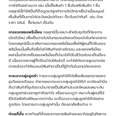
การใช้กันอย่างมาก เช่น เมื่อซื้อสินค้า 1 ชิ้นรับฟรีเพิ่มอีก 1 ชิ้น
กลยุทธ์นี้ทำให้เป็นที่ดึงดูดแก่ลูกค้าทางจิตวิทยาเชื่อว่าเมื่อมนุษย์
เห็นสิ่งที่เป็นการได้ประโยชน์แก่ตัวเรา ก็จะรีบคว้าทันที เช่น ป้าย
ราคา SALE ซื้อ1แถม1 เป็นต้น
การแจกของพรีเมี่ยม
กลยุทธ์นี้จะเหมาะสำหรับธุรกิจที่ต้องการ
เปิดตัวใหม่ เพื่อเป็นการโปรโมทแบรนด์ของตัวเองไปในท้องตลาด
โดยกลยุทธ์นี้จะอาศัยการแจกของพรีเมี่ยมเพื่อให้ผู้คนที่ได้รับของ
พรีเมี่ยมนั้นเห็นถึงชื่อโลโก้สินค้าอย่างชัดเจน และของพรีเมี่ยม
เหล่านั้นถ้าหากเป็นของพรีเมี่ยมที่นำมาใช้ได้ในชีวิตจริงจะเป็นเรื่อง
ดี เนื่องจากหากผู้ที่ได้รับนำไปให้แล้วดี จะทำให้เกิดการพูดปากต่อ
ปากแล้วจะทำให้แบรนด์สินค้าเราเป็นที่รู้จักกันในตามท้องตลาด
การเจาะกลุ่มลูกค้า
การเจาะกลุ่มลูกค้าให้ได้เพื่อเพิ่มยอดขายของ
ธุรกิจของตัวเอง ถ้าหากอยากจะเจาะกลุ่มลูกค้าให้ได้ เราต้องคำนึง
ถึงว่าสินค้าที่ธุรกิจเรานำมาขายเป็นสินค้าประเภทไหนและเหมาะกับ
กลุ่มลูกค้าช่วงอายุเท่าถึงเท่าไร หรืออาจจะดูว่า เหมาะกับผู้คนที่ใช้
ชีวิตไลฟ์สไตล์ไหนมากกว่ากัน เราถึงจะเจาะกลุ่มลูกค้าให้ได้อย่าง
ถูกต้อง โดยการเจาะกลุ่มลูกค้านั้น ต้องอาศัยสิ่งต่าง ๆ
ทำเลที่ตั้ง
หากทำเลที่ตั้งของการขายสินค้าของเราไปอยู่ในทิศทาง