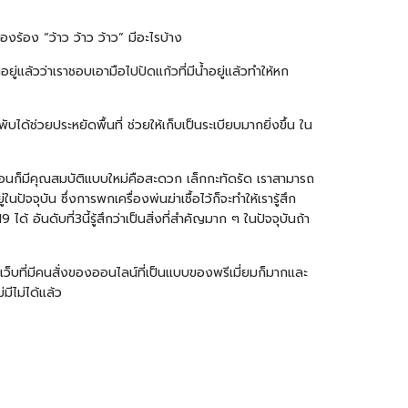
องร้อง “ว้าว ว้าว ว้าว” มีอะไรบ้าง
ยู่แล้วว่าเราชอบเอามือไปปัดแก้วที่มีน้ำอยู่แล้วทำให้หก
ได้ช่วยประหยัดพื้นที่ ช่วยให้เก็บเป็นระเบียบมากยิ่งขึ้น ใน
เลื่อนก็มีคุณสมบัติแบบใหม่คือสะดวก เล็กกะทัดรัด เราสามารถ
จจุบัน ซึ่งการพกเครื่องพ่นฆ่าเชื้อไว้ก็จะทำให้เรารู้สึก
้ อันดับที่3นี้รู้สึกว่าเป็นสิ่งที่สำคัญมาก ๆ ในปัจจุบันถ้า
เว็บที่มีคนสั่งของออนไลน์ที่เป็นแบบของพรีเมี่ยมก็มากและ
มีไม่ได้แล้ว