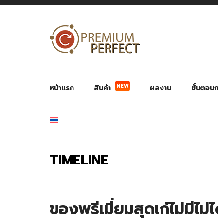
NEW
หน้าแรก
สินค้า
ผลงาน
ขั้นตอนกา
ผลงาน POWER BANK แบตสำรอง
ของพรีเ
สินค้าป้องกัน COVID-19
สายค
อุปกรณ์เสริมกระบอกน้ำ
พัดลมมือถือ พัดลมพก
ของช
ของชำร่วยงานบ
TIMELINE
ของพรีเมี่ยมสุดเก๋ไม่มีไม่ไ