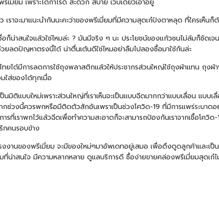
เมี่ยม เพราะได้กำไรดี สะดวก สบาย เว็บเดียวเอาอยู่
ว เราจะมาแนะนำกันนะคะว่าของพรีเมี่ยมที่มีความสุดเก๋ปังตาหลุด ที่ใครเห็นก็ต้
ชื่อก็น่าสนใจแล้วใช่ไหมล่ะ ? มันมีจริง ๆ นะ ประโยชน์ของแก้วชนไม่ล้มก็ชัดเจนอ
วยลดปัญหาตรงนี้ได้ น่าตื่นเต้นดีใช่ไหมอย่าลืมไปลองซื้อมาใช้กันล่ะ
ทศไทยได้มีการลดการใช้ถุงพลาสติกแล้วให้ประชากรส่วนใหญ่ใช้ถุงผ้าแทน ถุงผ้าพับ
มใส่ของได้ทุกเมื่อ
อน) เป็นมิติแบบใหม่เพราะส่วนใหญ่ที่เราเห็นจะเป็นแบบฉีดมากกว่าแบบเลื่อน แบบ
่วงนี้ควรพกหรือมีติดตัวสักอันเพราเป็นช่วงโควิด-19 ที่มีการแพร่ระบาดอยู่ในปั
ีการที่เราพกไว้แล้วฉีดเพื่อทำความสะอาดก็จะสามารถป้องกันเราจากเชื้อโควิด-19 ได
งรักคนรอบข้าง
 โรงงานของพรีเมี่ยม จะมีของใหม่ๆมาอัพเดทอยู่เสมอ เพื่อดึงดูดลูกค้าและเป็น
ยมที่น่าสนใจ มีความหลากหลาย ดูแลบริการดี ซื้อง่ายขายคล่องพรีเมี่ยมสุดเก๋ไม่