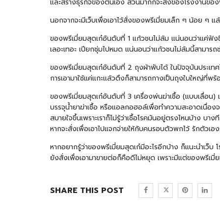
และสร้างธุรกิจของตนเอง ส่วนมากก็จะสั่งของโรงงานของพรี
นอกจากจะมีเว็บเพื่อเอาไว้สั่งของพรีเมี่ยมเล็ก ๆ น้อย ๆ แล้
ของพรีเมี่ยมสุดเก๋อันดับที่ 1 แก้วชนไม่ล้ม แน่นอนว่าแค่ฟัง
เลอะเทอะ เปียกชุ่มไปหมด แน่นอนว่าแก้วชนไม่ล้มนี้สามารถช่
ของพรีเมี่ยมสุดเก๋อันดับที่ 2 ถุงผ้าพับได้ ในปัจจุบันประเ
การเอามาใช้แค่แกะแล้วดึงก็สามารถกางเป็นถุงใบใหญ่ที่พร้อ
ของพรีเมี่ยมสุดเก๋อันดับที่ 3 เครื่องพ่นฆ่าเชื้อ (แบบเลื่
บรรจุน้ำยาฆ่าเชื้อ หรือแอลกอฮอล์เพื่อทำความสะอาดเนื่องจากช
สบายใจขึ้นเพราะเราก็ไม่รู้ว่าเชื้อโรคมันอยู่ตรงไหนบ้าง บางท
หากจะสั่งเพื่อเอาไปแจกจ่ายให้กับคนรอบตัวพกไว้ รักตัวเอ
หากอยากรู้ว่าของพรีเมี่ยมสุดเก๋มีอะไรอีกบ้าง ก็แนะนำเว็บ
ยังสั่งเพื่อเอามาขายต่อก็คือดีไม่หยุด เพราะมีแต่ของพรีเมี่
SHARE THIS POST