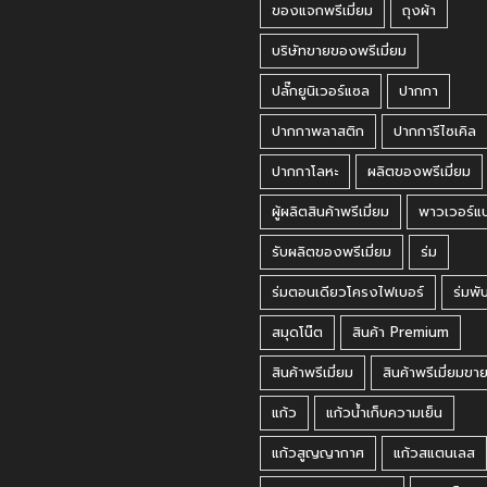
ของแจกพรีเมี่ยม
ถุงผ้า
บริษัทขายของพรีเมี่ยม
ปลั๊กยูนิเวอร์แซล
ปากกา
ปากกาพลาสติก
ปากการีไซเคิล
ปากกาโลหะ
ผลิตของพรีเมี่ยม
ผู้ผลิตสินค้าพรีเมี่ยม
พาวเวอร์แ
รับผลิตของพรีเมี่ยม
ร่ม
ร่มตอนเดียวโครงไฟเบอร์
ร่มพั
สมุดโน๊ต
สินค้า Premium
สินค้าพรีเมี่ยม
สินค้าพรีเมี่ยมขา
แก้ว
แก้วน้ำเก็บความเย็น
แก้วสูญญากาศ
แก้วสแตนเลส