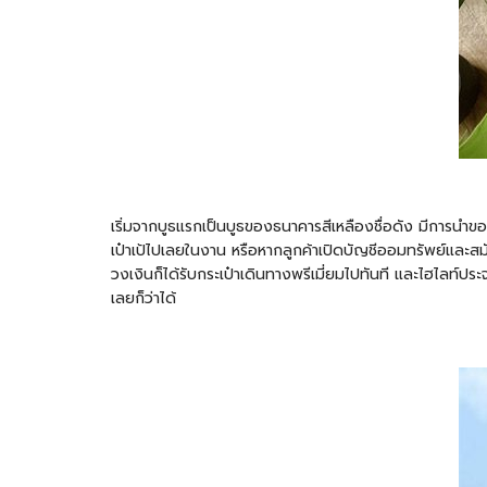
เริ่มจากบูธแรกเป็นบูธของธนาคารสีเหลืองชื่อดัง มีการนำข
เป๋าเป้ไปเลยในงาน หรือหากลูกค้าเปิดบัญชีออมทรัพย์และสม
วงเงินก็ได้รับกระเป๋าเดินทางพรีเมี่ยมไปทันที และไฮไลท์ประ
เลยก็ว่าได้