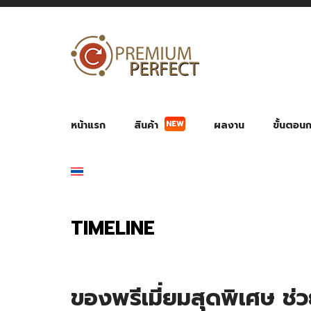
NEW
หน้าแรก
สินค้า
ผลงาน
ขั้นตอนกา
ผลงาน POWER BANK แบตสำรอง
ของพรีเ
สินค้าป้องกัน COVID-19
สายค
อุปกรณ์เสริมกระบอกน้ำ
พัดลมมือถือ พัดลมพก
ของช
ของชำร่วยงานบ
TIMELINE
ของพรีเมี่ยมสุดพิเศษ ช