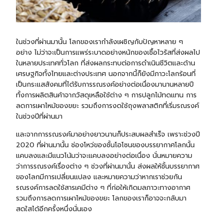
ในช่วงที่ผ่านมานั้น โลกของเรากำลังเผชิญกับปัญหาหลาย ๆ
อย่าง ไม่ว่าจะเป็นการแพร่ระบาดอย่างหนักของเชื้อไวรัสที่ส่งผลไป
ในหลายประเทศทั่วโลก ที่ส่งผลกระทบต่อการดำเนินชีวิตและด้าน
เศรษฐกิจทั้งไทยและต่างประเทศ นอกจากนี้ก็ยังมีภาวะโลกร้อนที่
เป็นกระแสสังคมที่ได้รับการรณรงค์อย่างต่อเนื่องมานานหลายปี
ทั้งการผลิตสินค้าจากวัสดุเหลือใช้ต่าง ๆ การปลูกไม้ทดแทน การ
ลดการเผาไหม้ของขยะ รวมถึงการงดใช้ถุงพลาสติกที่เริ่มรณรงค์
ในช่วงปีที่ผ่านมา
และจากการรณรงค์มาอย่างยาวนานก็ประสบผลสำเร็จ เพราะช่วงปี
2020 ที่ผ่านมานั้น ช่องโหว่ของชั้นโอโซนของบรรยากาศโลกนั้น
แคบลงและมีแนวโน้มว่าจะแคบลงอย่างต่อเนื่อง นั่นหมายความ
ว่าการรณรงค์เรื่องต่าง ๆ ช่วงที่ผ่านมานั้น ส่งผลให้ชั้นบรรยากาศ
ของโลกมีการเปลี่ยนแปลง และหมายความว่าหากเราช่วยกัน
รณรงค์การลดใช้สารเคมีต่าง ๆ ที่ก่อให้เกิดมลภาวะทางอากาศ
รวมถึงการลดการเผาไหม้ของขยะ โลกของเราก็อาจจะกลับมา
สดใสได้อีกครั้งหนึ่งนั่นเอง