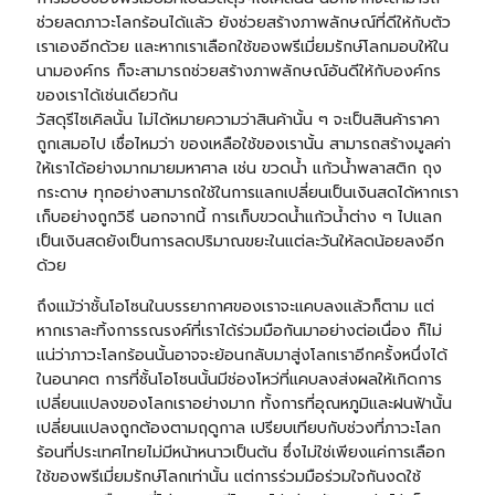
ช่วยลดภาวะโลกร้อนได้แล้ว ยังช่วยสร้างภาพลักษณ์ที่ดีให้กับตัว
เราเองอีกด้วย และหากเราเลือกใช้ของพรีเมี่ยมรักษ์โลกมอบให้ใน
นามองค์กร ก็จะสามารถช่วยสร้างภาพลักษณ์อันดีให้กับองค์กร
ของเราได้เช่นเดียวกัน
วัสดุรีไซเคิลนั้น ไม่ได้หมายความว่าสินค้านั้น ๆ จะเป็นสินค้าราคา
ถูกเสมอไป เชื่อไหมว่า ของเหลือใช้ของเรานั้น สามารถสร้างมูลค่า
ให้เราได้อย่างมากมายมหาศาล เช่น ขวดน้ำ แก้วน้ำพลาสติก ถุง
กระดาษ ทุกอย่างสามารถใช้ในการแลกเปลี่ยนเป็นเงินสดได้หากเรา
เก็บอย่างถูกวิธี นอกจากนี้ การเก็บขวดน้ำแก้วน้ำต่าง ๆ ไปแลก
เป็นเงินสดยังเป็นการลดปริมาณขยะในแต่ละวันให้ลดน้อยลงอีก
ด้วย
ถึงแม้ว่าชั้นโอโซนในบรรยากาศของเราจะแคบลงแล้วก็ตาม แต่
หากเราละทิ้งการรณรงค์ที่เราได้ร่วมมือกันมาอย่างต่อเนื่อง ก็ไม่
แน่ว่าภาวะโลกร้อนนั้นอาจจะย้อนกลับมาสู่งโลกเราอีกครั้งหนึ่งได้
ในอนาคต การที่ชั้นโอโซนนั้นมีช่องโหว่ที่แคบลงส่งผลให้เกิดการ
เปลี่ยนแปลงของโลกเราอย่างมาก ทั้งการที่อุณหภูมิและฝนฟ้านั้น
เปลี่ยนแปลงถูกต้องตามฤดูกาล เปรียบเทียบกับช่วงที่ภาวะโลก
ร้อนที่ประเทศไทยไม่มีหน้าหนาวเป็นต้น ซึ่งไม่ใช่เพียงแค่การเลือก
ใช้ของพรีเมี่ยมรักษ์โลกเท่านั้น แต่การร่วมมือร่วมใจกันงดใช้