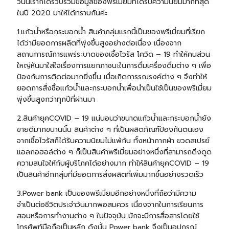
วันนี้เราก็ได้รวบรวมข้อมูลของพรีเมี่ยมที่ได้รับความนิยมมากที่สุด
ในปี 2020 มาให้ได้ทราบกันค่ะ
1.แก้วน้ำหรือกระบอกน้ำ สินค้ากลุ่มแรกนี้เป็นของพรีเมี่ยมที่เรียก
ได้ว่ามียอดการผลิตที่พุ่งขึ้นสูงอย่างต่อเนื่อง เนื่องจาก
สถานการณ์การแพร่ระบาดของเชื้อไวรัส โควิด – 19 ทำให้คนส่วน
ใหญ่หันมาใส่ใจเรื่องการแยกภาชนะในการดื่มเครื่องดื่มต่าง ๆ เพื่อ
ป้องกันการติดต่อมากยิ่งขึ้น เมื่อเกิดการรณรงค์ต่าง ๆ จึงทำให้
ยอดการสั่งซื้อแก้วน้ำและกระบอกน้ำเพื่อนำเป็นใช้เป็นของพรีเมี่ยม
พุ่งขึ้นสูงกว่าทุกปีที่ผ่านมา
2.
สินค้ายุคCOVID – 19
แน่นอนว่าขนาดแก้วน้ำและกระบอกน้ำยัง
ขายดีมากขนานนั้น สินค้าต่าง ๆ ที่เป็นผลิตภัณฑ์ป้องกันตนเอง
จากเชื้อไวรัสก็ได้รับความนิยมไม่แพ้กัน ทั้งหน้ากากผ้า ขวดสเปรย์
แอลกอฮอล์ต่าง ๆ ก็เป็นสินค้าพรีเมี่ยมอย่างหนึ่งที่สามารถดึงดูด
ความสนใจให้กับผู้บริโภคได้อย่างมาก ทำให้สินค้ายุคCOVID – 19
เป็นสินค้าอีกกลุ่มที่มียอดการสั่งผลิตที่เพิ่มมากขึ้นอย่างรวดเร็ว
3
.Power bank
เป็นของพรีเมี่ยมอีกอย่างหนึ่งที่ถือว่ามีความ
จำเป็นต่อชีวิตประจำวันมากพอสมควร เนื่องจากในการเรียนการ
สอนหรือการทำงานต่าง ๆ ในปัจจุบัน มักจะมีการสื่อสารโดยใช้
โทรศัพท์มือถือเป็นหลัก ดังนั้น Power bank จึงเป็นอุปกรณ์