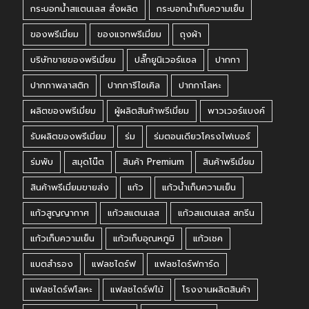
กระบอกน้ำสแตนเลส สั่งผลิต
กระบอกน้ำเก็บความเย็น
ของพรีเมี่ยม
ของแจกพรีเมี่ยม
ถุงผ้า
บริษัทขายของพรีเมี่ยม
ปลั๊กยูนิเวอร์แซล
ปากกา
ปากกาพลาสติก
ปากการีไซเคิล
ปากกาโลหะ
ผลิตของพรีเมี่ยม
ผู้ผลิตสินค้าพรีเมี่ยม
พาวเวอร์แบงค์
รับผลิตของพรีเมี่ยม
ร่ม
ร่มตอนเดียวโครงไฟเบอร์
ร่มพับ
สมุดโน๊ต
สินค้า Premium
สินค้าพรีเมี่ยม
สินค้าพรีเมี่ยมขายส่ง
แก้ว
แก้วน้ำเก็บความเย็น
แก้วสูญญากาศ
แก้วสแตนเลส
แก้วสแตนเลส สกรีน
แก้วเก็บความเย็น
แก้วเก็บอุณหภูมิ
แก้วเชค
แบตสำรอง
แฟลชไดร์ฟ
แฟลชไดร์ฟการ์ด
แฟลชไดร์ฟโลหะ
แฟลชไดร์ฟไม้
โรงงานผลิตสินค้า