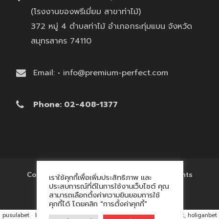
(โรงงานของพรีเมี่ยม สาขาท่าไม้)
372 หมู่ 4 ตำบลท่าไม้ อำเภอกระทุ่มแบน จังหวัด
สมุทรสาคร 74110
Email: • info@premium-perfect.com
Phone: 02-408-1377
Copyright © 2017 'โรงงานของพรีเมี่ยม' All Rights
เราใช้คุกกี้เพื่อเพิ่มประสิทธิภาพ และ
Reserved.
ประสบการณ์ที่ดีในการใช้งานเว็บไซต์ คุณ
สามารถเลือกตั้งค่าความยินยอมการใช้
คุกกี้ได้ โดยคลิก "การตั้งค่าคุกกี้"
pusulabet
·
betyap
·
avrupabet
·
matbet, matbet giriş
·
holiganbet, holiganbet