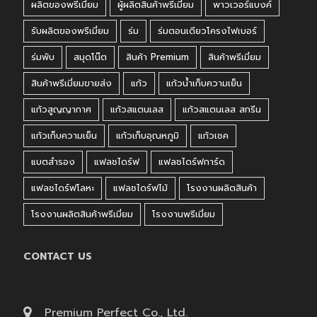
ผลิตของพรีเมี่ยม
ผู้ผลิตสินค้าพรีเมี่ยม
พาวเวอร์แบงค์
รับผลิตของพรีเมี่ยม
ร่ม
ร่มตอนเดียวโครงไฟเบอร์
ร่มพับ
สมุดโน๊ต
สินค้า Premium
สินค้าพรีเมี่ยม
สินค้าพรีเมี่ยมขายส่ง
แก้ว
แก้วน้ำเก็บความเย็น
แก้วสูญญากาศ
แก้วสแตนเลส
แก้วสแตนเลส สกรีน
แก้วเก็บความเย็น
แก้วเก็บอุณหภูมิ
แก้วเชค
แบตสำรอง
แฟลชไดร์ฟ
แฟลชไดร์ฟการ์ด
แฟลชไดร์ฟโลหะ
แฟลชไดร์ฟไม้
โรงงานผลิตสินค้า
โรงงานผลิตสินค้าพรีเมี่ยม
โรงงานพรีเมี่ยม
CONTACT US
Premium Perfect Co., Ltd.