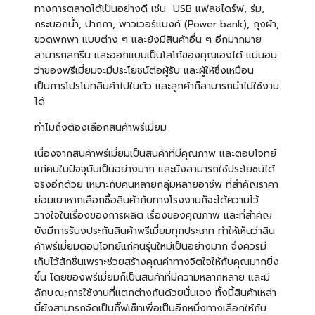
ทางการตลาดได้เป็นอย่างดี เช่น USB
แฟลชไดร์ฟ
,
ร่ม
,
กระบอกน้ำ
, ปากกา, พาวเวอร์แบงค์ (Power bank), ถุงผ้า,
ขวดพกพา แบบต่าง ๆ และยังมีสินค้าอื่น ๆ อีกมากมาย
สามารถสกรีน และออกแบบเป็นโลโก้ของคุณเองได้ แน่นอน
ว่าของพรีเมี่ยมจะมีประโยชน์ต่อผู้รับ และผู้ให้ซึ่งเหมือน
เป็นการโปรโมทสินค้าไปในตัว และลูกค้าก็สามารถนำไปใช้งาน
ได้
ทำไมถึงต้องเลือกสินค้าพรีเมี่ยม
เนื่องจากสินค้าพรีเมี่ยมเป็นสินค้าที่มีคุณภาพ และตอบโจทย์
แก่คนในปัจจุบันเป็นอย่างมาก และยังสามารถใช้ประโยชน์ได้
จริงอีกด้วย เหมาะกับคนหลายกลุ่มหลายอาชีพ ที่สำคัญราคา
ย่อมเยาหากเลือกซื้อสินค้ากับทางโรงงานก็จะได้ความไว้
วางใจในเรื่องของการผลิต เรื่องของคุณภาพ และที่สำคัญ
ยังมีการรับงประกันสินค้าพรีเมี่ยมทุกประเภท ทำให้เห็นว่าสิน
ค้าพรีเมี่ยมตอบโจทย์แก่คนรุ่นใหม่เป็นอย่างมาก จึงควรมี
เก็บไว้สักชิ้นเพราะช่วยสร้างคุณค่าทางจิตใจให้กับคุณมากยิ่ง
ขึ้น โดยของพรีเมี่ยมก็เป็นสินค้าที่มีความหลากหลาย และมี
ลักษณะการใช้งานที่แตกต่างกันด้วยนั่นเอง ทั้งนี้สินค้าเหล่า
นี้ยังสามารถจัดเป็นกิ๊ฟเซ็ทเพื่อเป็นอีกหนึ่งทางเลือกให้กับ