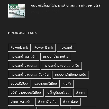
ของพรีเมี่ยมที่ได้มาตรฐาน มอก. สำคัญอย่างไร?
กรกฎาคม 30, 2026
PRODUCT TAGS
Powerbank
Power Bank
กระบอกน้ำ
กระบอกน้ำพลาสติก
กระบอกน้ำฟางข้าว
กระบอกน้ำสแตนเลส
กระบอกน้ำสแตนเลส สกรีน
กระบอกน้ำสแตนเลส สั่งผลิต
กระบอกน้ำเก็บความเย็น
ของพรีเมี่ยม
ของแจกพรีเมี่ยม
ถุงผ้า
บริษัทขายของพรีเมี่ยม
ปลั๊กยูนิเวอร์แซล
ปากกา
ปากกาพลาสติก
ปากการีไซเคิล
ปากกาโลหะ