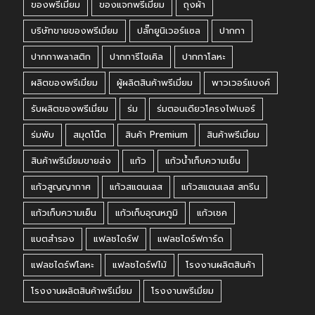
ของพรีเมี่ยม
ของแจกพรีเมี่ยม
ถุงผ้า
บริษัทขายของพรีเมี่ยม
ปลั๊กยูนิเวอร์แซล
ปากกา
ปากกาพลาสติก
ปากการีไซเคิล
ปากกาโลหะ
ผลิตของพรีเมี่ยม
ผู้ผลิตสินค้าพรีเมี่ยม
พาวเวอร์แบงค์
รับผลิตของพรีเมี่ยม
ร่ม
ร่มตอนเดียวโครงไฟเบอร์
ร่มพับ
สมุดโน๊ต
สินค้า Premium
สินค้าพรีเมี่ยม
สินค้าพรีเมี่ยมขายส่ง
แก้ว
แก้วน้ำเก็บความเย็น
แก้วสูญญากาศ
แก้วสแตนเลส
แก้วสแตนเลส สกรีน
แก้วเก็บความเย็น
แก้วเก็บอุณหภูมิ
แก้วเชค
แบตสำรอง
แฟลชไดร์ฟ
แฟลชไดร์ฟการ์ด
แฟลชไดร์ฟโลหะ
แฟลชไดร์ฟไม้
โรงงานผลิตสินค้า
โรงงานผลิตสินค้าพรีเมี่ยม
โรงงานพรีเมี่ยม