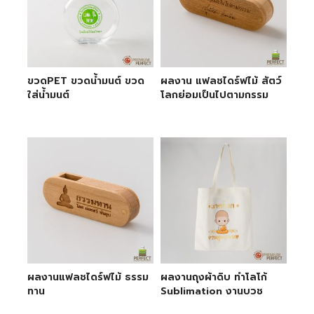
ขวดPET ขวดน้ำมนต์ ขวด
ผลงาน แฟลชไดร์ฟไม้ สัตว์
ใส่น้ำมนต์
โลกย่อมเป็นไปตามกรรม
ผลงานแฟลชไดร์ฟไม้ ธรรม
ผลงานถุงผ้าดิบ ทำโลโก้
ทาน
Sublimation งานบวช