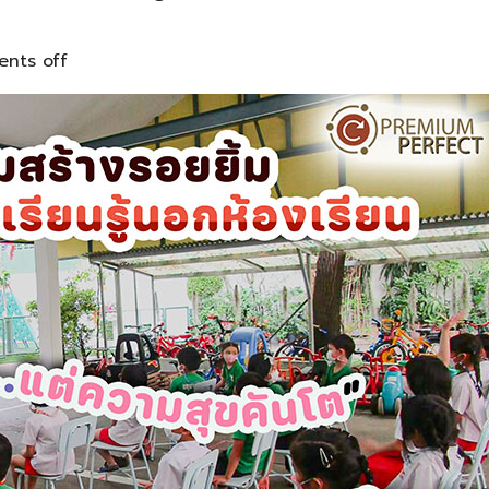
nts off