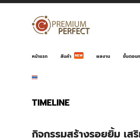
NEW
หน้าแรก
สินค้า
ผลงาน
ขั้นตอนกา
ผลงาน POWER BANK แบตสำรอง
ของพรีเ
สินค้าป้องกัน COVID-19
สายค
อุปกรณ์เสริมกระบอกน้ำ
พัดลมมือถือ พัดลมพก
ของช
ของชำร่วยงานบ
TIMELINE
กิจกรรมสร้างรอยยิ้ม เสริ