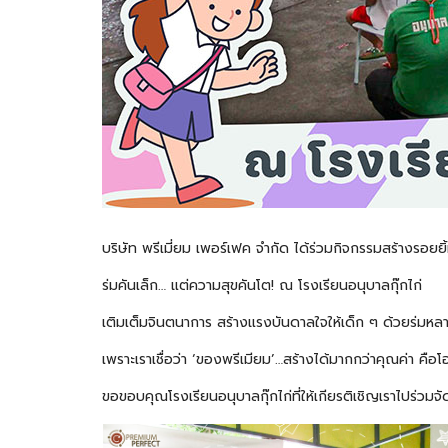
บริษัท พรีเมี่ยม เพอร์เฟค จำกัด ได้ร่วมกิจกรรมสร้างรอยยิ้
ร่มคันเล็ก… แต่ความสุขคันโต! ณ โรงเรียนอนุบาลกุ๊กไก่
เติมเต็มจินตนาการ สร้างแรงบันดาลใจให้เด็ก ๆ ด้วยร่มหลา
เพราะเราเชื่อว่า ‘ของพรีเมียม’…สร้างได้มากกว่าคุณค่า คื
ขอขอบคุณโรงเรียนอนุบาลกุ๊กไก่ที่ให้เกียรติเชิญเราไปร่วมจั