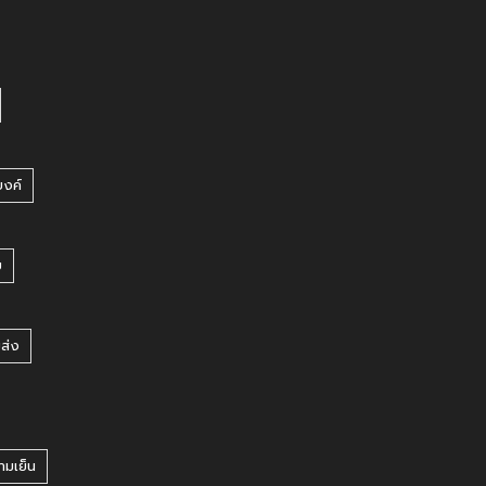
บงค์
บ
ยส่ง
ามเย็น