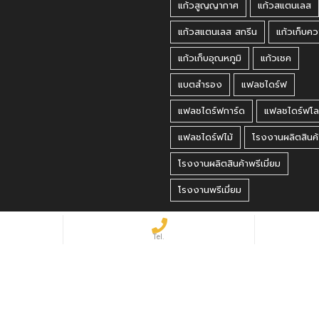
แก้วสูญญากาศ
แก้วสแตนเลส
แก้วสแตนเลส สกรีน
แก้วเก็บคว
แก้วเก็บอุณหภูมิ
แก้วเชค
แบตสำรอง
แฟลชไดร์ฟ
แฟลชไดร์ฟการ์ด
แฟลชไดร์ฟโล
แฟลชไดร์ฟไม้
โรงงานผลิตสินค้
โรงงานผลิตสินค้าพรีเมี่ยม
โรงงานพรีเมี่ยม
 Reserved.
matbet, matbet giriş
·
holiganbet, holiganbet giriş
·
cratosroyalbet
·
maxwin
·