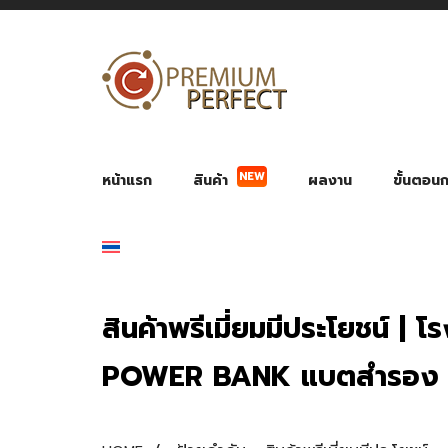
NEW
หน้าแรก
สินค้า
ผลงาน
ขั้นตอนกา
ผลงาน POWER BANK แบตสำรอง
ของพรีเ
สินค้าป้องกัน COVID-19
สายค
อุปกรณ์เสริมกระบอกน้ำ
พัดลมมือถือ พัดลมพก
ของช
ของชำร่วยงานบ
สินค้าพรีเมี่ยมมีประโยชน์ | 
POWER BANK แบตสำรอง ปา