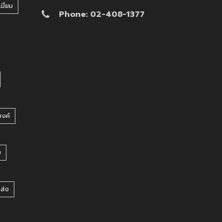
มี่ยม
Phone: 02-408-1377
บงค์
บ
ยส่ง