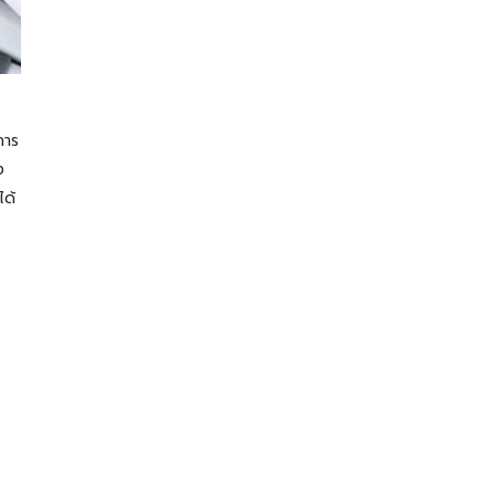
การ
ง
ได้