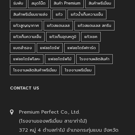
ร่มพับ
สมุดโน๊ต
สินค้า Premium
สินค้าพรีเมี่ยม
สินค้าพรีเมี่ยมขายส่ง
แก้ว
แก้วน้ำเก็บความเย็น
แก้วสูญญากาศ
แก้วสแตนเลส
แก้วสแตนเลส สกรีน
แก้วเก็บความเย็น
แก้วเก็บอุณหภูมิ
แก้วเชค
แบตสำรอง
แฟลชไดร์ฟ
แฟลชไดร์ฟการ์ด
แฟลชไดร์ฟโลหะ
แฟลชไดร์ฟไม้
โรงงานผลิตสินค้า
โรงงานผลิตสินค้าพรีเมี่ยม
โรงงานพรีเมี่ยม
CONTACT US
Premium Perfect Co., Ltd.
(โรงงานของพรีเมี่ยม สาขาท่าไม้)
372 หมู่ 4 ตำบลท่าไม้ อำเภอกระทุ่มแบน จังหวัด