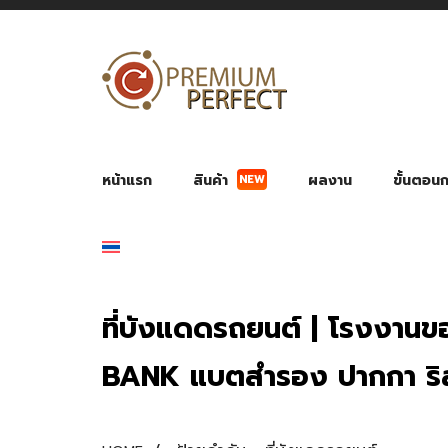
NEW
หน้าแรก
สินค้า
ผลงาน
ขั้นตอนกา
ผลงาน POWER BANK แบตสำรอง
ของพรีเ
สินค้าป้องกัน COVID-19
สายค
อุปกรณ์เสริมกระบอกน้ำ
พัดลมมือถือ พัดลมพก
ของช
ของชำร่วยงานบ
ที่บังแดดรถยนต์ | โรงงานขอ
BANK แบตสำรอง ปากกา ริส