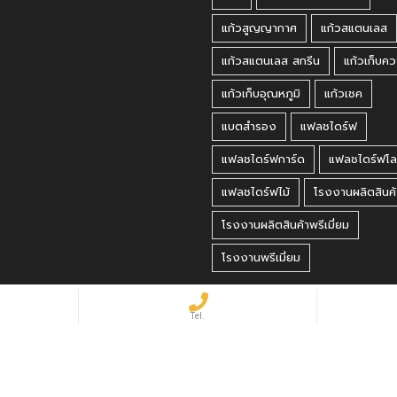
แก้วสูญญากาศ
แก้วสแตนเลส
แก้วสแตนเลส สกรีน
แก้วเก็บคว
แก้วเก็บอุณหภูมิ
แก้วเชค
แบตสำรอง
แฟลชไดร์ฟ
แฟลชไดร์ฟการ์ด
แฟลชไดร์ฟโล
แฟลชไดร์ฟไม้
โรงงานผลิตสินค้
โรงงานผลิตสินค้าพรีเมี่ยม
โรงงานพรีเมี่ยม
 Reserved.
matbet, matbet giriş
·
holiganbet, holiganbet giriş
·
cratosroyalbet
·
maxwin
·