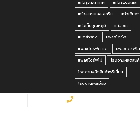
แก้วสูญญากาศ
แก้วสแตนเลส
แก้วสแตนเลส สกรีน
แก้วเก็บคว
แก้วเก็บอุณหภูมิ
แก้วเชค
แบตสำรอง
แฟลชไดร์ฟ
แฟลชไดร์ฟการ์ด
แฟลชไดร์ฟโล
แฟลชไดร์ฟไม้
โรงงานผลิตสินค้
โรงงานผลิตสินค้าพรีเมี่ยม
โรงงานพรีเมี่ยม
 Reserved.
matbet, matbet giriş
·
holiganbet, holiganbet giriş
·
cratosroyalbet
·
maxwin
·