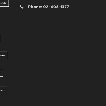
มี่ยม
Phone: 02-408-1377
บงค์
บ
ยส่ง