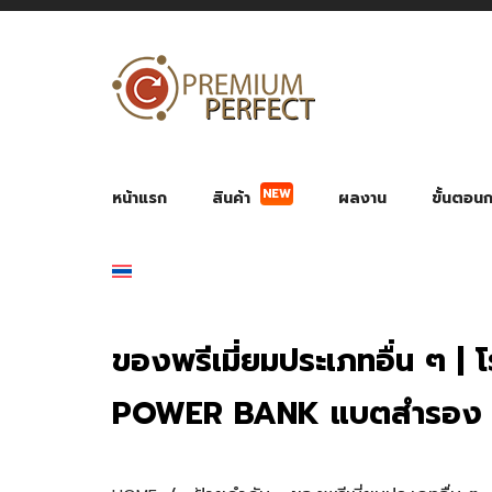
NEW
หน้าแรก
สินค้า
ผลงาน
ขั้นตอนกา
ผลงาน POWER BANK แบตสำรอง
ของพรีเ
สินค้าป้องกัน COVID-19
สายค
อุปกรณ์เสริมกระบอกน้ำ
พัดลมมือถือ พัดลมพก
ของช
ของชำร่วยงานบ
ของพรีเมี่ยมประเภทอื่น ๆ | 
POWER BANK แบตสำรอง ปา