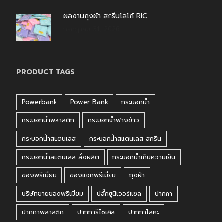
ผลงานถุงผ้า สกรีนโลโก้ RIC
กรกฎาคม 31, 2026
PRODUCT TAGS
Powerbank
Power Bank
กระบอกน้ำ
กระบอกน้ำพลาสติก
กระบอกน้ำฟางข้าว
กระบอกน้ำสแตนเลส
กระบอกน้ำสแตนเลส สกรีน
กระบอกน้ำสแตนเลส สั่งผลิต
กระบอกน้ำเก็บความเย็น
ของพรีเมี่ยม
ของแจกพรีเมี่ยม
ถุงผ้า
บริษัทขายของพรีเมี่ยม
ปลั๊กยูนิเวอร์แซล
ปากกา
ปากกาพลาสติก
ปากการีไซเคิล
ปากกาโลหะ