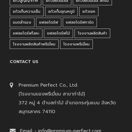
แก้วสูญญากาศ
แก้วสแตนเลส
แก้วสแตนเลส สกรีน
แก้วเก็บความเย็น
แก้วเก็บอุณหภูมิ
แก้วเชค
แบตสำรอง
แฟลชไดร์ฟ
แฟลชไดร์ฟการ์ด
แฟลชไดร์ฟโลหะ
แฟลชไดร์ฟไม้
โรงงานผลิตสินค้า
โรงงานผลิตสินค้าพรีเมี่ยม
โรงงานพรีเมี่ยม
CONTACT US
Premium Perfect Co., Ltd.
(โรงงานของพรีเมี่ยม สาขาท่าไม้)
372 หมู่ 4 ตำบลท่าไม้ อำเภอกระทุ่มแบน จังหวัด
สมุทรสาคร 74110
Email: • info@premium-perfect.com