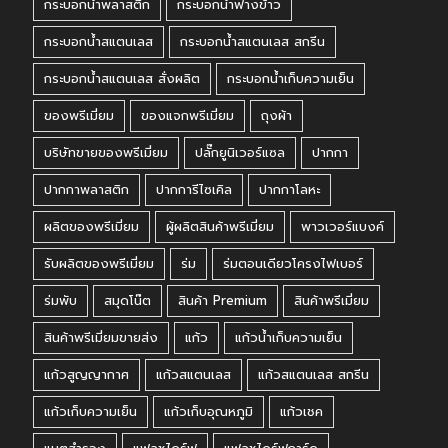
กระบอกน้ำพลาสติก
กระบอกน้ำฟางข้าว
กระบอกน้ำสแตนเลส
กระบอกน้ำสแตนเลส สกรีน
กระบอกน้ำสแตนเลส สั่งผลิต
กระบอกน้ำเก็บความเย็น
ของพรีเมี่ยม
ของแจกพรีเมี่ยม
ถุงผ้า
บริษัทขายของพรีเมี่ยม
ปลั๊กยูนิเวอร์แซล
ปากกา
ปากกาพลาสติก
ปากการีไซเคิล
ปากกาโลหะ
ผลิตของพรีเมี่ยม
ผู้ผลิตสินค้าพรีเมี่ยม
พาวเวอร์แบงค์
รับผลิตของพรีเมี่ยม
ร่ม
ร่มตอนเดียวโครงไฟเบอร์
ร่มพับ
สมุดโน๊ต
สินค้า Premium
สินค้าพรีเมี่ยม
สินค้าพรีเมี่ยมขายส่ง
แก้ว
แก้วน้ำเก็บความเย็น
แก้วสูญญากาศ
แก้วสแตนเลส
แก้วสแตนเลส สกรีน
แก้วเก็บความเย็น
แก้วเก็บอุณหภูมิ
แก้วเชค