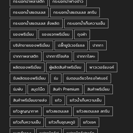
กระบอกน้ำพลาสติก
กระบอกน้ำฟางข้าว
กระบอกน้ำสแตนเลส
กระบอกน้ำสแตนเลส สกรีน
กระบอกน้ำสแตนเลส สั่งผลิต
กระบอกน้ำเก็บความเย็น
ของพรีเมี่ยม
ของแจกพรีเมี่ยม
ถุงผ้า
บริษัทขายของพรีเมี่ยม
ปลั๊กยูนิเวอร์แซล
ปากกา
ปากกาพลาสติก
ปากการีไซเคิล
ปากกาโลหะ
ผลิตของพรีเมี่ยม
ผู้ผลิตสินค้าพรีเมี่ยม
พาวเวอร์แบงค์
รับผลิตของพรีเมี่ยม
ร่ม
ร่มตอนเดียวโครงไฟเบอร์
ร่มพับ
สมุดโน๊ต
สินค้า Premium
สินค้าพรีเมี่ยม
สินค้าพรีเมี่ยมขายส่ง
แก้ว
แก้วน้ำเก็บความเย็น
แก้วสูญญากาศ
แก้วสแตนเลส
แก้วสแตนเลส สกรีน
แก้วเก็บความเย็น
แก้วเก็บอุณหภูมิ
แก้วเชค