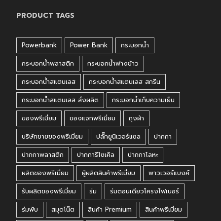
PRODUCT TAGS
Powerbank
Power Bank
กระบอกน้ำ
กระบอกน้ำพลาสติก
กระบอกน้ำฟางข้าว
กระบอกน้ำสแตนเลส
กระบอกน้ำสแตนเลส สกรีน
กระบอกน้ำสแตนเลส สั่งผลิต
กระบอกน้ำเก็บความเย็น
ของพรีเมี่ยม
ของแจกพรีเมี่ยม
ถุงผ้า
บริษัทขายของพรีเมี่ยม
ปลั๊กยูนิเวอร์แซล
ปากกา
ปากกาพลาสติก
ปากการีไซเคิล
ปากกาโลหะ
ผลิตของพรีเมี่ยม
ผู้ผลิตสินค้าพรีเมี่ยม
พาวเวอร์แบงค์
รับผลิตของพรีเมี่ยม
ร่ม
ร่มตอนเดียวโครงไฟเบอร์
ร่มพับ
สมุดโน๊ต
สินค้า Premium
สินค้าพรีเมี่ยม