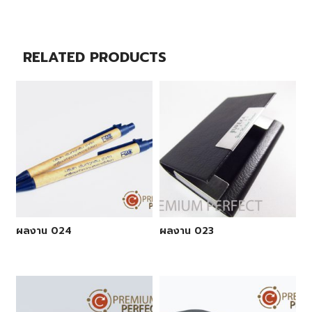
RELATED PRODUCTS
ผลงาน 024
ผลงาน 023