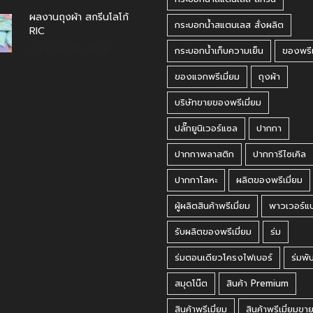
ผลงานถุงผ้า สกรีนโลโก้
กระบอกน้ำสแตนเลส สั่งผลิต
RIC
กรกฎาคม 31, 2026
กระบอกน้ำเก็บความเย็น
ของพรีเ
ของแจกพรีเมี่ยม
ถุงผ้า
บริษัทขายของพรีเมี่ยม
ปลั๊กยูนิเวอร์แซล
ปากกา
ปากกาพลาสติก
ปากการีไซเคิล
ปากกาโลหะ
ผลิตของพรีเมี่ยม
ผู้ผลิตสินค้าพรีเมี่ยม
พาวเวอร์แ
รับผลิตของพรีเมี่ยม
ร่ม
ร่มตอนเดียวโครงไฟเบอร์
ร่มพั
สมุดโน๊ต
สินค้า Premium
สินค้าพรีเมี่ยม
สินค้าพรีเมี่ยมขา