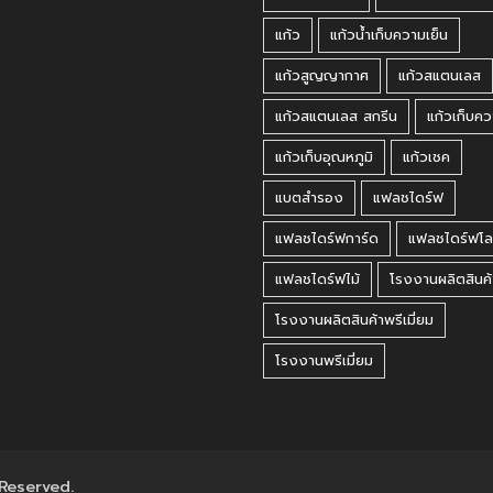
แก้ว
แก้วน้ำเก็บความเย็น
แก้วสูญญากาศ
แก้วสแตนเลส
แก้วสแตนเลส สกรีน
แก้วเก็บคว
แก้วเก็บอุณหภูมิ
แก้วเชค
แบตสำรอง
แฟลชไดร์ฟ
แฟลชไดร์ฟการ์ด
แฟลชไดร์ฟโล
แฟลชไดร์ฟไม้
โรงงานผลิตสินค้
โรงงานผลิตสินค้าพรีเมี่ยม
โรงงานพรีเมี่ยม
 Reserved.