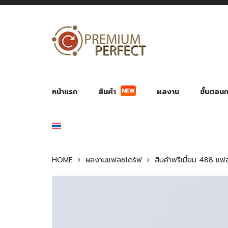
NEW
หน้าแรก
สินค้า
ผลงาน
ขั้นตอนกา
ผลงาน POWER BANK แบตสำรอง
ของพรีเ
สินค้าป้องกัน COVID-19
สายค
อุปกรณ์เสริมกระบอกน้ำ
พัดลมมือถือ พัดลมพก
ของช
ของชำร่วยงานบ
HOME
ผลงานแฟลชไดร์ฟ
สินค้าพรีเมี่ยม 488 แ