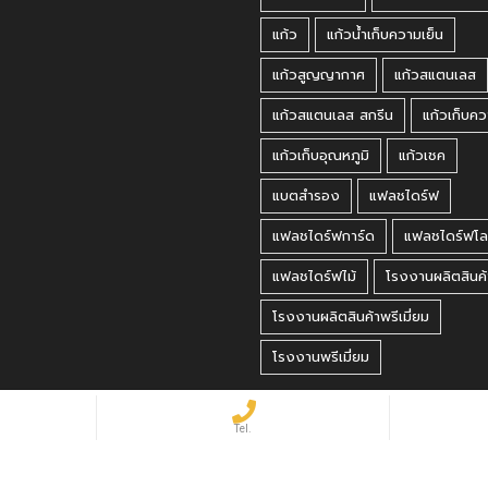
แก้ว
แก้วน้ำเก็บความเย็น
แก้วสูญญากาศ
แก้วสแตนเลส
แก้วสแตนเลส สกรีน
แก้วเก็บคว
แก้วเก็บอุณหภูมิ
แก้วเชค
แบตสำรอง
แฟลชไดร์ฟ
แฟลชไดร์ฟการ์ด
แฟลชไดร์ฟโล
แฟลชไดร์ฟไม้
โรงงานผลิตสินค้
โรงงานผลิตสินค้าพรีเมี่ยม
โรงงานพรีเมี่ยม
 Reserved.