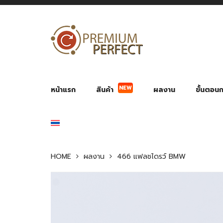
NEW
หน้าแรก
สินค้า
ผลงาน
ขั้นตอนกา
ผลงาน POWER BANK แบตสำรอง
ของพรีเ
สินค้าป้องกัน COVID-19
สายค
อุปกรณ์เสริมกระบอกน้ำ
พัดลมมือถือ พัดลมพก
ของช
ของชำร่วยงานบ
HOME
ผลงาน
466 แฟลชไดรว์ BMW