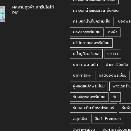
ผลงานถุงผ้า สกรีนโลโก้
กระบอกน้ำสแตนเลส สั่งผลิต
RIC
กรกฎาคม 31, 2026
กระบอกน้ำเก็บความเย็น
ของพรีเ
ของแจกพรีเมี่ยม
ถุงผ้า
บริษัทขายของพรีเมี่ยม
ปลั๊กยูนิเวอร์แซล
ปากกา
ปากกาพลาสติก
ปากการีไซเคิล
ปากกาโลหะ
ผลิตของพรีเมี่ยม
ผู้ผลิตสินค้าพรีเมี่ยม
พาวเวอร์แ
รับผลิตของพรีเมี่ยม
ร่ม
ร่มตอนเดียวโครงไฟเบอร์
ร่มพั
สมุดโน๊ต
สินค้า Premium
สินค้าพรีเมี่ยม
สินค้าพรีเมี่ยมขา