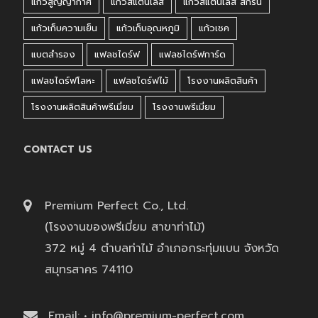
แก้วสูญญากาศ
แก้วสแตนเลส
แก้วสแตนเลส สกรีน
แก้วเก็บความเย็น
แก้วเก็บอุณหภูมิ
แก้วเชค
แบตสำรอง
แฟลชไดร์ฟ
แฟลชไดร์ฟการ์ด
แฟลชไดร์ฟโลหะ
แฟลชไดร์ฟไม้
โรงงานผลิตสินค้า
โรงงานผลิตสินค้าพรีเมี่ยม
โรงงานพรีเมี่ยม
CONTACT US
Premium Perfect Co., Ltd.
(โรงงานของพรีเมี่ยม สาขาท่าไม้)
372 หมู่ 4 ตำบลท่าไม้ อำเภอกระทุ่มแบน จังหวัด
สมุทรสาคร 74110
Email: • info@premium-perfect.com