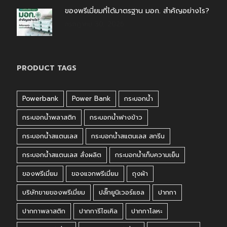
ของพรีเมี่ยมที่ได้มาตรฐาน มอก. สำคัญอย่างไร?
กรกฎาคม 30, 2026
PRODUCT TAGS
Powerbank
Power Bank
กระบอกน้ำ
กระบอกน้ำพลาสติก
กระบอกน้ำฟางข้าว
กระบอกน้ำสแตนเลส
กระบอกน้ำสแตนเลส สกรีน
กระบอกน้ำสแตนเลส สั่งผลิต
กระบอกน้ำเก็บความเย็น
ของพรีเมี่ยม
ของแจกพรีเมี่ยม
ถุงผ้า
บริษัทขายของพรีเมี่ยม
ปลั๊กยูนิเวอร์แซล
ปากกา
ปากกาพลาสติก
ปากการีไซเคิล
ปากกาโลหะ