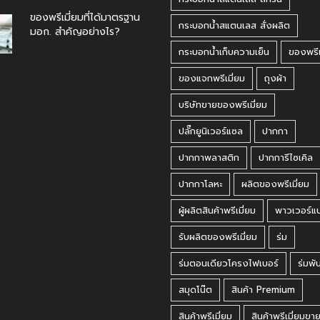
ของพรีเมี่ยมที่ได้มาตรฐาน
กระบอกน้ำสแตนเลส สั่งผลิต
มอก. สำคัญอย่างไร?
กรกฎาคม 30, 2026
กระบอกน้ำเก็บความเย็น
ของพรีเ
ของแจกพรีเมี่ยม
ถุงผ้า
บริษัทขายของพรีเมี่ยม
ปลั๊กยูนิเวอร์แซล
ปากกา
ปากกาพลาสติก
ปากการีไซเคิล
ปากกาโลหะ
ผลิตของพรีเมี่ยม
ผู้ผลิตสินค้าพรีเมี่ยม
พาวเวอร์แ
รับผลิตของพรีเมี่ยม
ร่ม
ร่มตอนเดียวโครงไฟเบอร์
ร่มพั
สมุดโน๊ต
สินค้า Premium
สินค้าพรีเมี่ยม
สินค้าพรีเมี่ยมขา