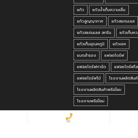
แก้ว
แก้วน้ำเก็บความเย็น
แก้วสูญญากาศ
แก้วสแตนเลส
แก้วสแตนเลส สกรีน
แก้วเก็บคว
แก้วเก็บอุณหภูมิ
แก้วเชค
แบตสำรอง
แฟลชไดร์ฟ
แฟลชไดร์ฟการ์ด
แฟลชไดร์ฟโล
แฟลชไดร์ฟไม้
โรงงานผลิตสินค้
โรงงานผลิตสินค้าพรีเมี่ยม
โรงงานพรีเมี่ยม
 Reserved.