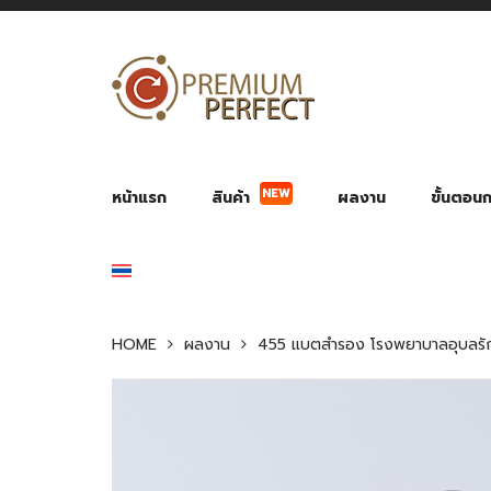
NEW
หน้าแรก
สินค้า
ผลงาน
ขั้นตอนกา
ผลงาน POWER BANK แบตสำรอง
ของพรีเ
สินค้าป้องกัน COVID-19
สายค
อุปกรณ์เสริมกระบอกน้ำ
พัดลมมือถือ พัดลมพก
ของช
ของชำร่วยงานบ
HOME
ผลงาน
455 แบตสำรอง โรงพยาบาลอุบลรักษ