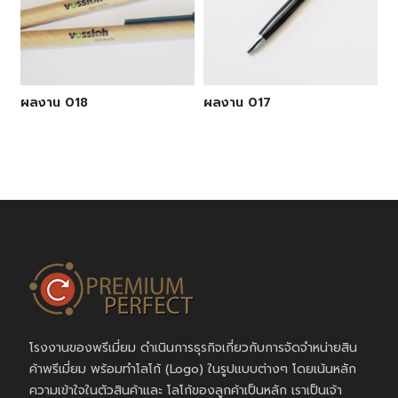
ผลงาน 018
ผลงาน 017
โรงงานของพรีเมี่ยม ดำเนินการธุรกิจเกี่ยวกับการจัดจำหน่ายสิน
ค้าพรีเมี่ยม พร้อมทำโลโก้ (Logo) ในรูปแบบต่างๆ โดยเน้นหลัก
ความเข้าใจในตัวสินค้าและ โลโก้ของลูกค้าเป็นหลัก เราเป็นเจ้า