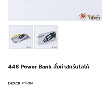
448 Power Bank สั่งทำสกรีนโลโก้
DESCRIPTION