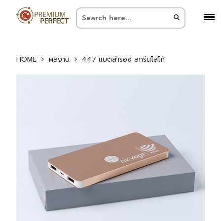
HOME
ผลงาน
447 แบตสำรอง สกรีนโลโก้