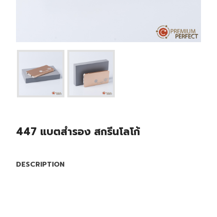
447 แบตสำรอง สกรีนโลโก้
DESCRIPTION