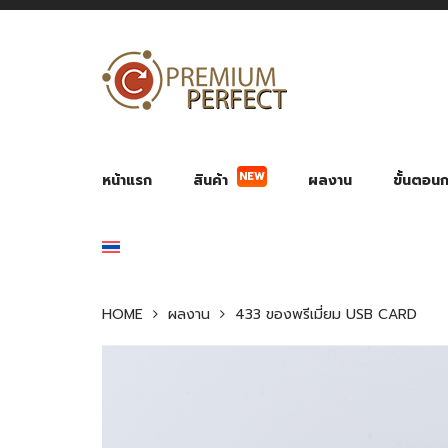
NEW
หน้าแรก
สินค้า
ผลงาน
ขั้นตอนกา
ผลงาน POWER BANK แบตสำรอง
ของพรีเ
สินค้าป้องกัน COVID-19
สายค
อุปกรณ์เสริมกระบอกน้ำ
พัดลมมือถือ พัดลมพก
ของช
ของชำร่วยงานบ
HOME
ผลงาน
433 ของพรีเมี่ยม USB CARD