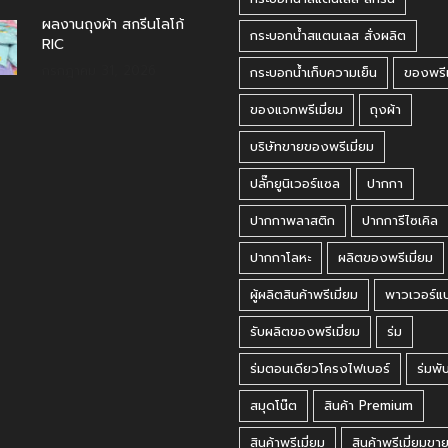
ผลงานถุงผ้า สกรีนโลโก้
กระบอกน้ำสแตนเลส สั่งผลิต
RIC
กรกฎาคม 31, 2026
กระบอกน้ำเก็บความเย็น
ของพรีเ
ของแจกพรีเมี่ยม
ถุงผ้า
บริษัทขายของพรีเมี่ยม
ปลั๊กยูนิเวอร์แซล
ปากกา
ปากกาพลาสติก
ปากการีไซเคิล
ปากกาโลหะ
ผลิตของพรีเมี่ยม
ผู้ผลิตสินค้าพรีเมี่ยม
พาวเวอร์แ
รับผลิตของพรีเมี่ยม
ร่ม
ร่มตอนเดียวโครงไฟเบอร์
ร่มพั
สมุดโน๊ต
สินค้า Premium
สินค้าพรีเมี่ยม
สินค้าพรีเมี่ยมขา