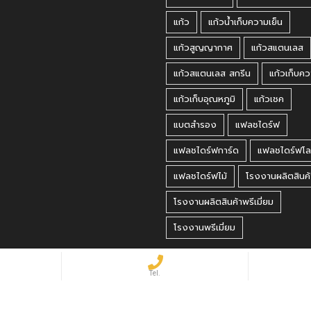
แก้ว
แก้วน้ำเก็บความเย็น
แก้วสูญญากาศ
แก้วสแตนเลส
แก้วสแตนเลส สกรีน
แก้วเก็บคว
แก้วเก็บอุณหภูมิ
แก้วเชค
แบตสำรอง
แฟลชไดร์ฟ
แฟลชไดร์ฟการ์ด
แฟลชไดร์ฟโล
แฟลชไดร์ฟไม้
โรงงานผลิตสินค้
โรงงานผลิตสินค้าพรีเมี่ยม
โรงงานพรีเมี่ยม
 Reserved.