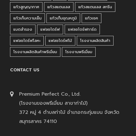
แก้วสูญญากาศ
แก้วสแตนเลส
แก้วสแตนเลส สกรีน
แก้วเก็บความเย็น
แก้วเก็บอุณหภูมิ
แก้วเชค
แบตสำรอง
แฟลชไดร์ฟ
แฟลชไดร์ฟการ์ด
แฟลชไดร์ฟโลหะ
แฟลชไดร์ฟไม้
โรงงานผลิตสินค้า
โรงงานผลิตสินค้าพรีเมี่ยม
โรงงานพรีเมี่ยม
CONTACT US
Premium Perfect Co., Ltd.
(โรงงานของพรีเมี่ยม สาขาท่าไม้)
372 หมู่ 4 ตำบลท่าไม้ อำเภอกระทุ่มแบน จังหวัด
สมุทรสาคร 74110