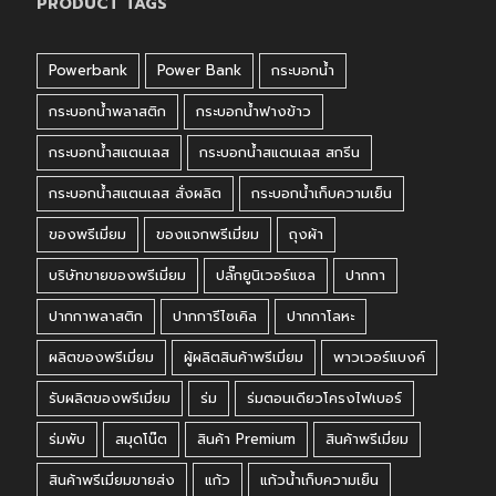
PRODUCT TAGS
Powerbank
Power Bank
กระบอกน้ำ
กระบอกน้ำพลาสติก
กระบอกน้ำฟางข้าว
กระบอกน้ำสแตนเลส
กระบอกน้ำสแตนเลส สกรีน
กระบอกน้ำสแตนเลส สั่งผลิต
กระบอกน้ำเก็บความเย็น
ของพรีเมี่ยม
ของแจกพรีเมี่ยม
ถุงผ้า
บริษัทขายของพรีเมี่ยม
ปลั๊กยูนิเวอร์แซล
ปากกา
ปากกาพลาสติก
ปากการีไซเคิล
ปากกาโลหะ
ผลิตของพรีเมี่ยม
ผู้ผลิตสินค้าพรีเมี่ยม
พาวเวอร์แบงค์
รับผลิตของพรีเมี่ยม
ร่ม
ร่มตอนเดียวโครงไฟเบอร์
ร่มพับ
สมุดโน๊ต
สินค้า Premium
สินค้าพรีเมี่ยม
สินค้าพรีเมี่ยมขายส่ง
แก้ว
แก้วน้ำเก็บความเย็น