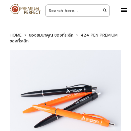
HOME
ของสมนาคุณ ของที่ระลึก
424 PEN PREMIUM
ของที่ระลึก